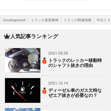
Uncategorized
トラック架装事例
トラック関連情報
中古トラ
人気記事ランキング
2021.08.29
トラックのレッカー移動時
1
のシャフト抜きの理由
2021.12.14
ディーゼル車のガス欠時な
2
ぜエア抜きが必要なの？