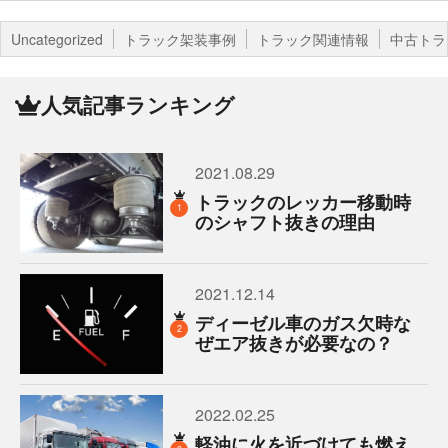
Uncategorized
トラック架装事例
トラック関連情報
中古トラ
人気記事ランキング
2021.08.29
トラックのレッカー移動時
1
のシャフト抜きの理由
2021.12.14
ディーゼル車のガス欠時な
2
ぜエア抜きが必要なの？
2022.02.25
軽油に火を近づけても燃え