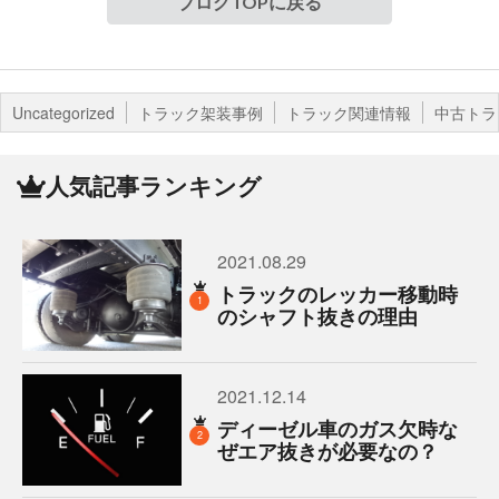
ブログTOPに戻る
Uncategorized
トラック架装事例
トラック関連情報
中古トラ
人気記事ランキング
2021.08.29
トラックのレッカー移動時
1
のシャフト抜きの理由
2021.12.14
ディーゼル車のガス欠時な
2
ぜエア抜きが必要なの？