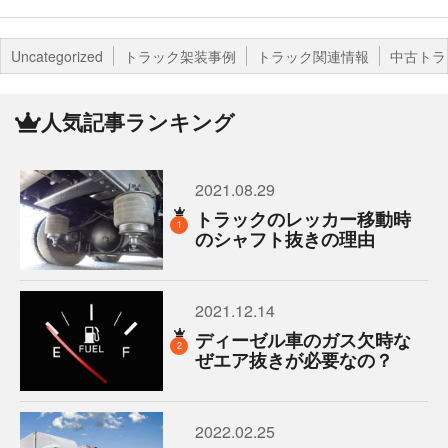
Uncategorized
トラック架装事例
トラック関連情報
中古トラ
人気記事ランキング
2021.08.29
トラックのレッカー移動時
1
のシャフト抜きの理由
2021.12.14
ディーゼル車のガス欠時な
2
ぜエア抜きが必要なの？
2022.02.25