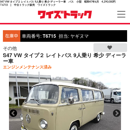
S47 VW タイプ２ レイトバス 9人乗り 希少 ディーラー車 バス 小型 昭和47年6月 4,290,000円
T6715 | 中古トラック販売 ワイズトラック
車両番号:
T6715
担当:
ヤギヌマ
その他
S47 VW タイプ２ レイトバス 9人乗り 希少 ディーラ
ー車
エンジンメンテナンス済み