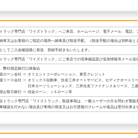
トラック専門店「ワイズトラック」へご来店、ホームページ、電子メール、電話、
納車又はお客様のご指定の場所へ納車及び陸送手配。（陸送手配の場合は別料金と
としてご入金確認後に発送、登録手続きをいたします。
トラック専門店「ワイズトラック」にご来店での現車確認及び追加情報等メール送
、弊社指定銀行口座振込
扱ローン会社 ⇒
オリエントコーポレーション、東芝クレジット
扱リース会社 ⇒
オリックス自動車、住友三井オートサービス、セディナオートリ
日本カーソリューションズ、三井住友ファイナンス＆リース、三
様お取引銀行 ⇒
信金ローン、ＪＡローン等
古トラック専門店「ワイズトラック」取扱車両は、一般ユーザーの方を問わず業販
車確認を行わない場合及び車両の発送又はお引渡後のクレームや返品は受付出来ま