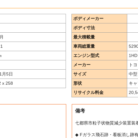
ボディメーカー
ボディ寸法
月
最大積載量
51
車両総重量
529
㎞
エンジン型式
1HD 
メーカー
トヨ
1月5日
サイズ
中型
2 x 258
形状
キャ
リサイクル料金
20,
備考
七都県市粒子状物質減少装置装
◆ Fガラス飛石跡・看板消し跡