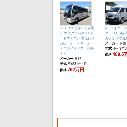
H31 リエッセⅡ 28人乗
R3 ハイエー
り マイクロバス AT オ
ター DX 14人
ートエアコン 実走行10
ガソリン 実走
万㎞ オートマ オー
メーカー
トヨ
トスライドドア 社外
年式
令和3年
ナビ
489.
価格
メーカー
日野
年式
平成31年4月
792万円
価格