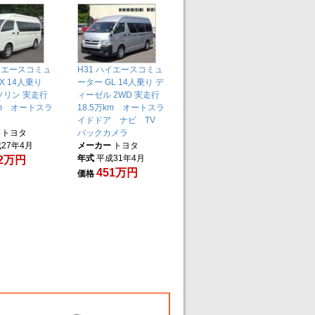
ハイエースコミュ
H31 ハイエースコミュ
X 14人乗り
ーター GL 14人乗り デ
ソリン 実走行
ィーゼル 2WD 実走行
km オートスラ
18.5万km オートスラ
ア
イドドア ナビ TV
トヨタ
バックカメラ
27年4月
メーカー
トヨタ
年式
平成31年4月
52万円
451万円
価格