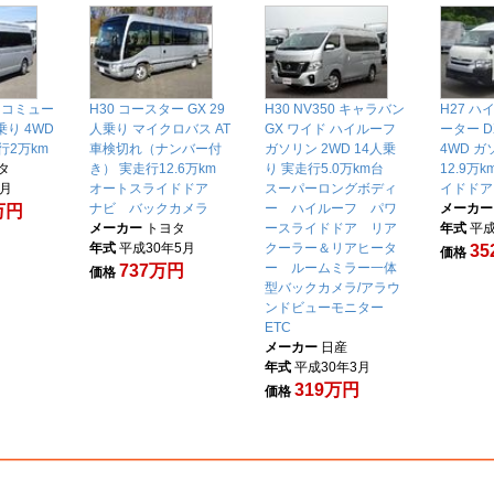
スコミュー
H30 コースター GX 29
H30 NV350 キャラバン
H27 
乗り 4WD
人乗り マイクロバス AT
GX ワイド ハイルーフ
ーター D
行2万km
車検切れ（ナンバー付
ガソリン 2WD 14人乗
4WD ガ
タ
き） 実走行12.6万km
り 実走行5.0万km台
12.9万
6月
オートスライドドア
スーパーロングボディ
イドド
ナビ バックカメラ
ー ハイルーフ パワ
メーカー
5万円
メーカー
トヨタ
ースライドドア リア
年式
平成
年式
平成30年5月
クーラー＆リアヒータ
3
価格
ー ルームミラー一体
737万円
価格
型バックカメラ/アラウ
ンドビューモニター
ETC
メーカー
日産
年式
平成30年3月
319万円
価格