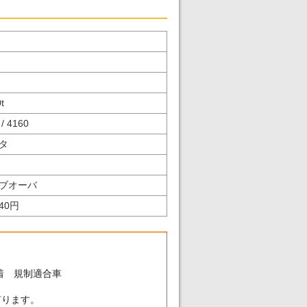
0
t
/ 4160
タ
ブオーバ
540円
着 規制適合車
有ります。