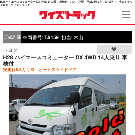
H28 ハイエースコミューター DX 4WD 14人乗り 車検付 バス 小型 平成28年2月 TA159 | 中古トラッ
ク販売 ワイズトラック
車両番号:
TA159
担当:
木山
トヨタ
H28 ハイエースコミューター DX 4WD 14人乗り 車
検付
実走行8.8万キロ オートスライドドア