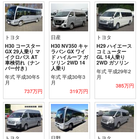
トヨタ
日産
トヨタ
H30 コースター
H30 NV350 キャ
H29 ハイエース
GX 29人乗り マ
ラバン GX ワイ
コミューター
イクロバス AT
ド ハイルーフ ガ
GL 14人乗り
車検切れ（ナン
ソリン 2WD 14
2WD ガソリン
バー付き）
人乗り
年式
平成29年2
年式
平成30年5
年式
平成30年3
月
月
月
385万円
737万円
319万円
トヨタ
日野
トヨタ