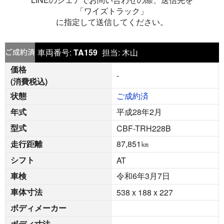
「ワイズトラック」
に指定して送信してください。
車両番号:
TA159
担当:
木山
価格
-
(消費税込)
状態
ご成約済
年式
平成28年2月
型式
CBF-TRH228B
走行距離
87,851
㎞
シフト
AT
車検
令和6年3月7日
車体寸法
538 x 188 x 227
ボディメーカー
ボディ寸法