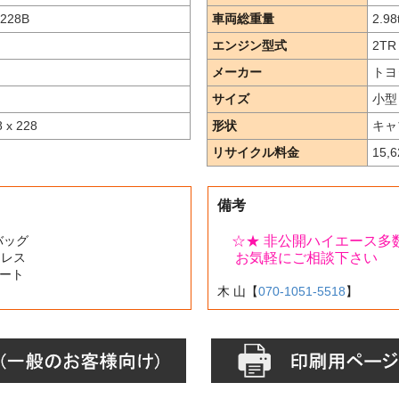
228B
車両総重量
2.98
エンジン型式
2TR
メーカー
トヨ
サイズ
小型
8 x 228
形状
キャ
リサイクル料金
15,
備考
アバッグ
☆★ 非公開ハイエース多数
ーレス
お気軽にご相談下さい
タート
木 山【
070-1051-5518
】