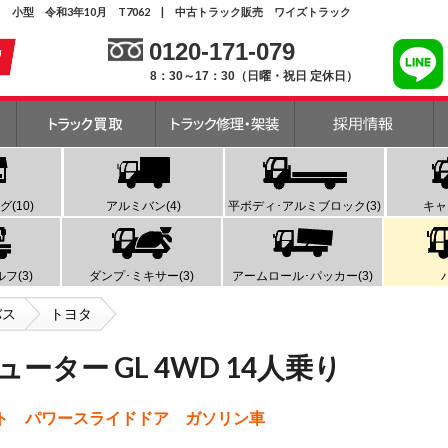
バス 小型 令和3年10月 T7062 | 中古トラック販売 ワイズトラック
0120-171-079
8：30～17：30（日曜・祝日 定休日）
(10)
アルミバン(4)
平ボディ･アルミブロック(3)
キャ
フ(3)
ダンプ･ミキサー(3)
アームロール･パッカー(3)
バス
トヨタ
ーター GL 4WD 14人乗り
ート パワースライドドア ガソリン車