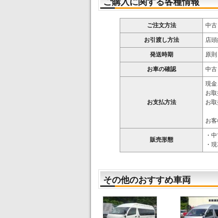
ご購入に関する各種情報
ご注文方法
中古
お引渡し方法
店頭
発送時期
原則
お車の確認
中古
現金
お取
お支払方法
お取
お客
・中
販売形態
・現
その他のおすすめ車両