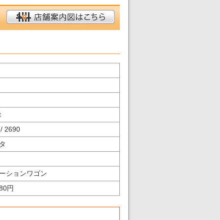
t
/ 2690
タ
ーションワゴン
180円