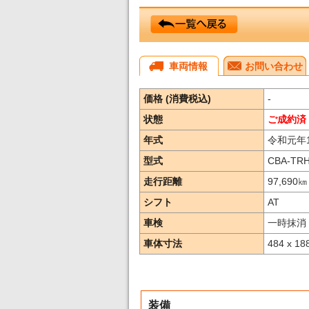
車両情報
お問い合わせ
価格 (消費税込)
-
状態
ご成約済
年式
令和元年
型式
CBA-TR
走行距離
97,690
㎞
シフト
AT
車検
一時抹消
車体寸法
484 x 18
装備