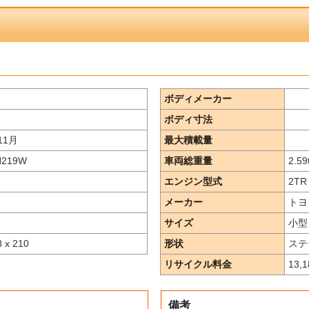
ボディメーカー
ボディ寸法
11月
最大積載量
H219W
車両総重量
2.59
エンジン型式
2TR 
メーカー
トヨ
サイズ
小型
8 x 210
形状
ステ
リサイクル料金
13,
備考