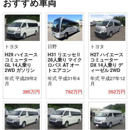
おすすめ車両
トヨタ
日野
トヨタ
H29 ハイエース
H31 リエッセⅡ
H27 ハイエース
コミューター
28人乗り マイク
コミューター
GL 14人乗り
ロバス AT オー
DX 14人乗り デ
2WD ガソリン
トエアコン
ィーゼル 2WD
年式
平成29年2
年式
平成31年4
年式
平成27年12
月
月
月
385万円
792万円
352万円