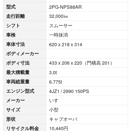
型式
2PG-NPS88AR
走行距離
32,000
㎞
シフト
スムーサー
車検
一時抹消
車体寸法
620 x 218 x 314
ボディメーカー
ボディ寸法
433 x 206 x 220（門構高 201）
最大積載量
3.0
t
車両総重量
6.775
t
エンジン型式
4JZ1 / 2990 150PS
メーカー
いすゞ
サイズ
小型
形状
キャブオーバ
リサイクル料金
10,440円