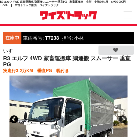
R3 エルフ 4WD 家畜運搬車 鶏運搬 スムーサー 垂直PG 家畜運搬車 小型 令和3年1月 6,930,000円
T7238 | 中古トラック販売 ワイズトラック
車両番号:
T7238
担当:
小林
いすゞ
R3 エルフ 4WD 家畜運搬車 鶏運搬 スムーサー 垂直
PG
実走行3.2万KM 垂直PG 幌付き