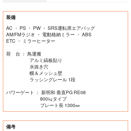
装備
AC ・ PS ・ PW ・ SRS運転席エアバッグ
AM/FMラジオ ・ 電動格納ミラー ・ ABS
ETC ・ ミラーヒーター
荷 台 ： 鳥運搬
アルミ縞板貼り
水抜き穴
幌＆メッシュ壁
ラッシングレール 1段
パワーゲート ： 新明和 垂直PG RE08
800㎏タイプ
プレート長 1300㎜
備考