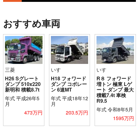
おすすめ車両
三菱
いすゞ
いすゞ
H26 Sグレート
H18 フォワード
R８ フォワード
ダンプ 510x220
ダンプ コボレー
増トン 極東 Lゲ
新明和 積載8.7t
ン 6速MT
ート ダンプ 最大
積載7.4t 車検
年式
平成26年5
年式
平成18年12
R9.5
月
月
年式
令和8年5月
473万円
203.5万円
1595万円