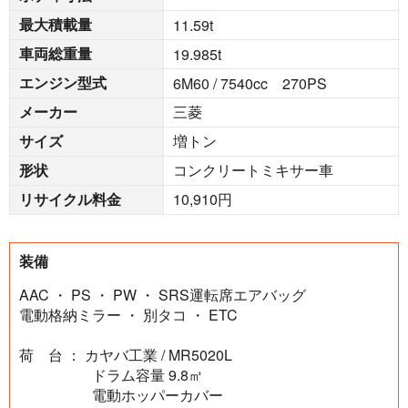
最大積載量
11.59
t
車両総重量
19.985
t
エンジン型式
6M60 / 7540cc 270PS
メーカー
三菱
サイズ
増トン
形状
コンクリートミキサー車
リサイクル料金
10,910円
装備
AAC ・ PS ・ PW ・ SRS運転席エアバッグ
電動格納ミラー ・ 別タコ ・ ETC
荷 台 ： カヤバ工業 / MR5020L
ドラム容量 9.8㎥
電動ホッパーカバー