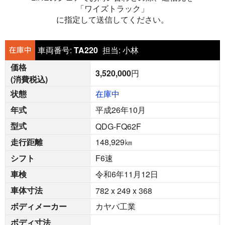
「ワイズトラック」
に指定して送信してください。
車両番号:
TA220
担当:
小林
価格
3,520,000
円
(消費税込)
状態
在庫中
年式
平成26年10月
型式
QDG-FQ62F
走行距離
148,929
㎞
シフト
F6速
車検
令和6年11月12日
車体寸法
782 x 249 x 368
ボディメーカー
カヤバ工業
ボディ寸法