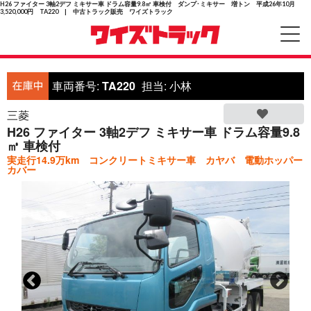
H26 ファイター 3軸2デフ ミキサー車 ドラム容量9.8㎥ 車検付 ダンプ･ミキサー 増トン 平成26年10月
3,520,000円 TA220 | 中古トラック販売 ワイズトラック
車両番号:
TA220
担当:
小林
三菱
H26 ファイター 3軸2デフ ミキサー車 ドラム容量9.8
㎥ 車検付
実走行14.9万km コンクリートミキサー車 カヤバ 電動ホッパー
カバー