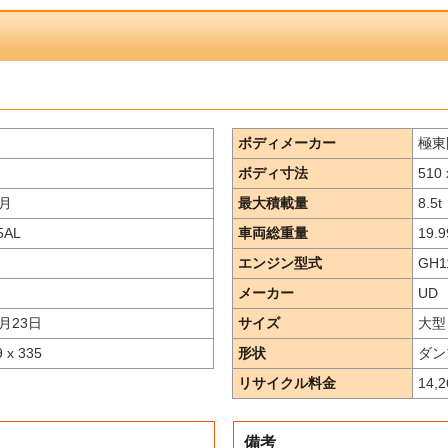
ボディメーカー
極東
ボディ寸法
510 
月
最大積載量
8.5
t
5AL
車両総重量
19.9
エンジン型式
GH11
メーカー
UD
月23日
サイズ
大型
9 x 335
形状
ダン
リサイクル料金
14,
備考