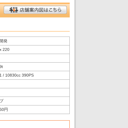
開発
x 220
9
t
 / 10830cc 390PS
プ
260円