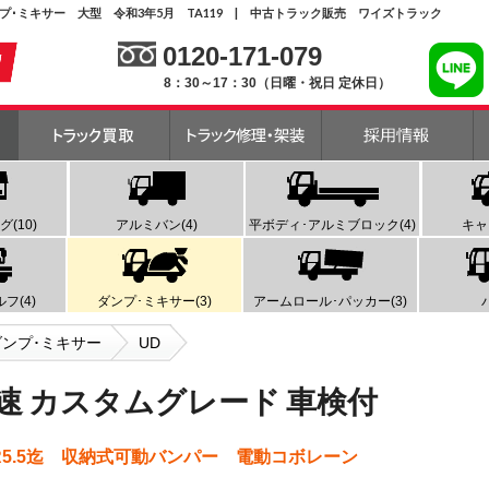
ダンプ･ミキサー 大型 令和3年5月 TA119 | 中古トラック販売 ワイズトラック
0120-171-079
8：30～17：30（日曜・祝日 定休日）
(10)
アルミバン(4)
平ボディ･アルミブロック(4)
キャ
フ(4)
ダンプ･ミキサー(3)
アームロール･パッカー(3)
ダンプ･ミキサー
UD
 7速 カスタムグレード 車検付
車検R5.5迄 収納式可動バンパー 電動コボレーン