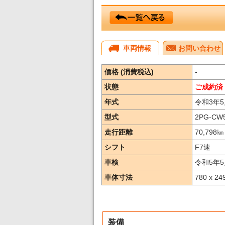
車両情報
お問い合わせ
価格 (消費税込)
-
状態
ご成約済
年式
令和3年5
型式
2PG-CW
走行距離
70,798
㎞
シフト
F7速
車検
令和5年5
車体寸法
780 x 24
装備