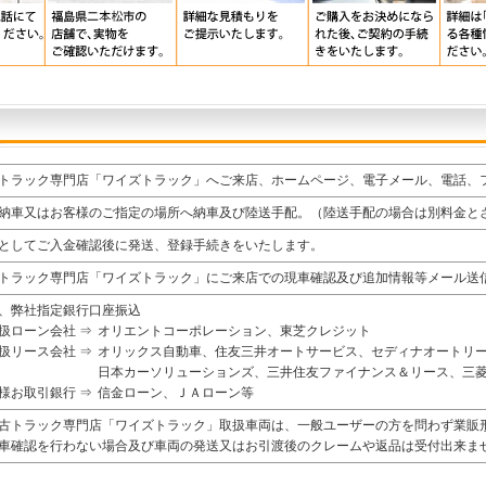
トラック専門店「ワイズトラック」へご来店、ホームページ、電子メール、電話、
納車又はお客様のご指定の場所へ納車及び陸送手配。（陸送手配の場合は別料金と
としてご入金確認後に発送、登録手続きをいたします。
トラック専門店「ワイズトラック」にご来店での現車確認及び追加情報等メール送
、弊社指定銀行口座振込
扱ローン会社 ⇒
オリエントコーポレーション、東芝クレジット
扱リース会社 ⇒
オリックス自動車、住友三井オートサービス、セディナオートリ
日本カーソリューションズ、三井住友ファイナンス＆リース、三
様お取引銀行 ⇒
信金ローン、ＪＡローン等
古トラック専門店「ワイズトラック」取扱車両は、一般ユーザーの方を問わず業販
車確認を行わない場合及び車両の発送又はお引渡後のクレームや返品は受付出来ま