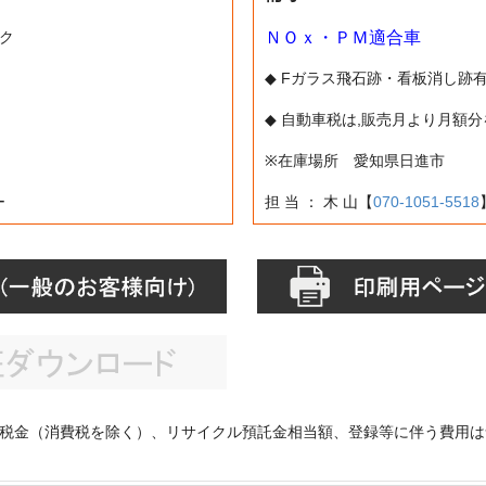
ック
ＮＯｘ・ＰＭ適合車
ー
◆ Fガラス飛石跡・看板消し跡
◆ 自動車税は,販売月より月額
※在庫場所 愛知県日進市
ー
担 当 ： 木 山【
070-1051-5518
税金（消費税を除く）、リサイクル預託金相当額、登録等に伴う費用は