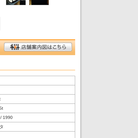
t
5
t
/ 1990
タ