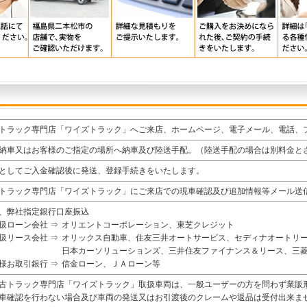
トラック専門店「ワイズトラック」へご来店、ホームページ、電子メール、電話、
納車又はお客様のご指定の場所へ納車及び陸送手配。（陸送手配の場合は別料金と
としてご入金確認後に発送、登録手続きをいたします。
トラック専門店「ワイズトラック」にご来店での現車確認及び追加情報等メール送
、弊社指定銀行口座振込
扱ローン会社 ⇒
オリエントコーポレーション、東芝クレジット
扱リース会社 ⇒
オリックス自動車、住友三井オートサービス、セディナオートリ
日本カーソリューションズ、三井住友ファイナンス＆リース、三
様お取引銀行 ⇒
信金ローン、ＪＡローン等
古トラック専門店「ワイズトラック」取扱車両は、一般ユーザーの方を問わず業販
車確認を行わない場合及び車両の発送又はお引渡後のクレームや返品は受付出来ま