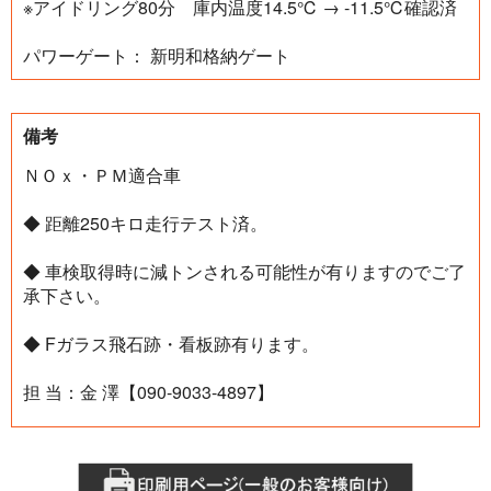
※アイドリング80分 庫内温度14.5℃ → -11.5℃確認済
パワーゲート： 新明和格納ゲート
備考
ＮＯｘ・ＰＭ適合車
◆ 距離250キロ走行テスト済。
◆ 車検取得時に減トンされる可能性が有りますのでご了
承下さい。
◆ Fガラス飛石跡・看板跡有ります。
担 当：金 澤【090-9033-4897】