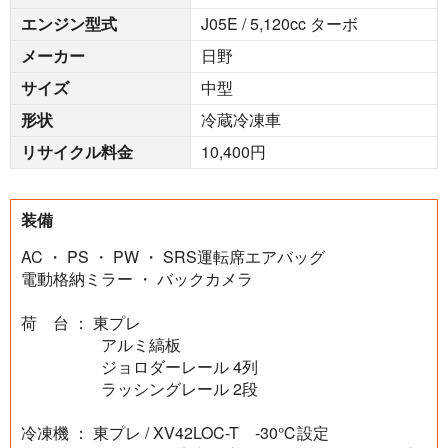
エンジン型式
J05E / 5,120cc ターボ
メーカー
日野
サイズ
中型
形状
冷蔵冷凍車
リサイクル料金
10,400円
装備
AC ・ PS ・ PW ・ SRS運転席エアバッグ
電動格納ミラー ・ バックカメラ
荷 台 ： 東プレ
アルミ縞板
ジョロダーレール 4列
ラッシングレール 2段
冷凍機 ： 東プレ / XV42LOC-T -30℃設定