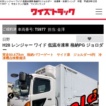
H28 レンジャー ワイド 低温冷凍車 格納PG ジョロダー 冷凍車・冷凍ウィング 中型 平成28年12月
T5977 | 中古トラック販売 ワイズトラック
車両番号:
T5977
担当:
金澤
日野
H28 レンジャー ワイド 低温冷凍車 格納PG ジョロダ
ー
実走50.6万km 格納パワーゲート サイド扉 ジョルダー4列 冷
凍機点検整備済