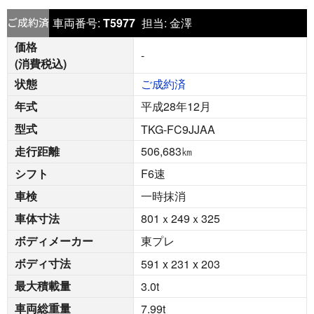
車両番号:
T5977
担当:
金澤
価格
-
(消費税込)
状態
ご成約済
年式
平成28年12月
型式
TKG-FC9JJAA
走行距離
506,683
㎞
シフト
F6速
車検
一時抹消
車体寸法
801ｘ249ｘ325
ボディメーカー
東プレ
ボディ寸法
591 x 231 x 203
最大積載量
3.0
t
車両総重量
7.99
t