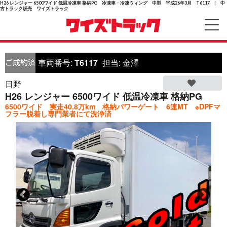
H26 レンジャー 6500ワイド 低温冷凍車 格納PG 冷凍車・冷凍ウィング 中型 平成26年3月 T6117 | 中
古トラック販売 ワイズトラック
車両番号:
T6117
担当:
金澤
日野
H26 レンジャー 6500ワイド 低温冷凍車 格納PG
6500ワイド 実走40.8万km 格納パワーゲート 6速MT ※DPFマ
フラー脱着し専門業者にて洗浄済