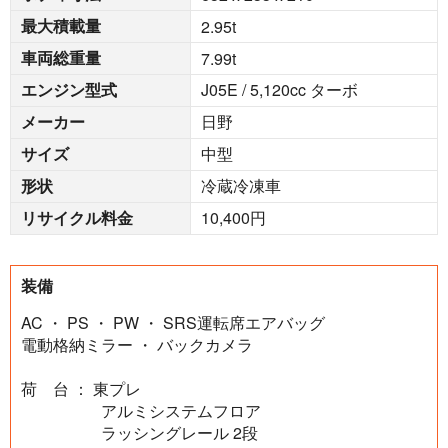
最大積載量
2.95
t
車両総重量
7.99
t
エンジン型式
J05E / 5,120cc ターボ
メーカー
日野
サイズ
中型
形状
冷蔵冷凍車
リサイクル料金
10,400円
装備
AC ・ PS ・ PW ・ SRS運転席エアバッグ
電動格納ミラー ・ バックカメラ
荷 台 ： 東プレ
アルミシステムフロア
ラッシングレール 2段