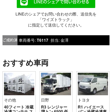
LINEのシェアでお問い合わせの際、送信先を
「ワイズトラック」
に指定して送信してください。
車両番号:
T6117
担当:
金澤
おすすめ車両
その他
日野
トヨタ
40フィート 冷蔵
R3 レンジャー
R1 ハイエース
冷凍コンテナ ス
増トン 6500 低
バン 冷蔵冷凍車