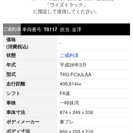
「ワイズトラック」
に指定して送信してください。
車両番号:
T6117
担当:
金澤
価格
-
(消費税込)
状態
ご成約済
年式
平成26年3月
型式
TKG-FC9JLAA
走行距離
408,614
㎞
シフト
F6速
車検
一時抹消
車体寸法
874ｘ249ｘ336
ボディメーカー
東プレ
ボディ寸法
652 x 233 x 210