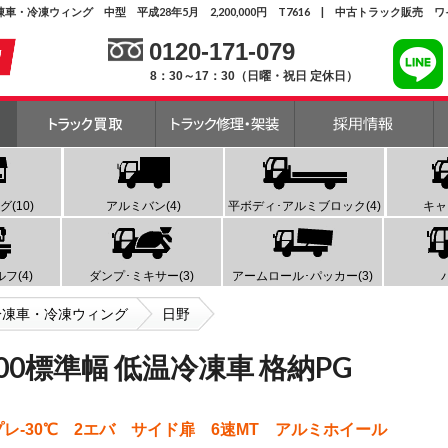
冷凍車・冷凍ウィング 中型 平成28年5月 2,200,000円 T7616 | 中古トラック販売
0120-171-079
8：30～17：30（日曜・祝日 定休日）
(10)
アルミバン(4)
平ボディ･アルミブロック(4)
キャ
フ(4)
ダンプ･ミキサー(3)
アームロール･パッカー(3)
冷凍車・冷凍ウィング
日野
900標準幅 低温冷凍車 格納PG
東プレ-30℃ 2エバ サイド扉 6速MT アルミホイール