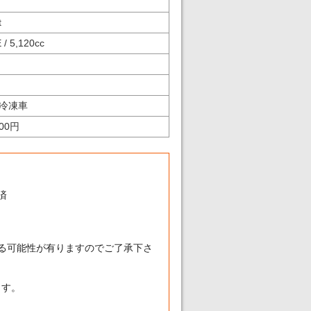
t
 / 5,120cc
冷凍車
400円
済
れる可能性が有りますのでご了承下さ
ます。