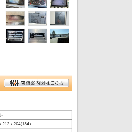
レ
ｘ212ｘ204(184）