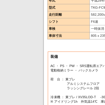
年式
平成28年
型式
TKG-FC9
走行距離
582,200
シフト
F6速
車検
一時抹消
車体寸法
805 x 23
装備
AC ・ PS ・ PW ・ SRS運転席エ
電動格納ミラー ・ バックカメラ
荷 台 ： 東プレ
アルミシステムフロア
ラッシングレール 2段
冷凍機 ： 東プレ / XV35LOD-T -
※ アイドリング1h 外気温14℃ 庫内