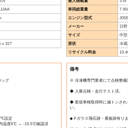
5月
最大積載量
3.0
t
JJAA
車両総重量
7.95
㎞
エンジン型式
J05E
メーカー
日野
サイズ
中型
5 x 327
形状
冷蔵
リサイクル料金
10,
備考
アバッグ
※ 冷凍機専門業者にて点検整備
◆ 入庫点検・走行テスト済。
◆ 新規車検取得時に減トンさ
い。
30℃設定
◆ Fガラス飛石跡・看板跡有り
温度6℃ → -15.5℃確認済