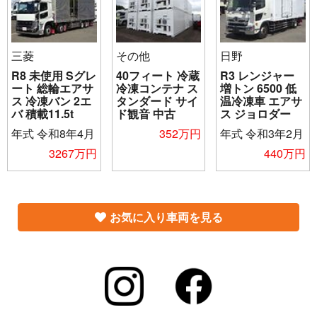
三菱
その他
日野
R8 未使用 Sグレ
40フィート 冷蔵
R3 レンジャー
ート 総輪エアサ
冷凍コンテナ ス
増トン 6500 低
ス 冷凍バン 2エ
タンダード サイ
温冷凍車 エアサ
バ 積載11.5t
ド観音 中古
ス ジョロダー
年式
令和8年4月
352万円
年式
令和3年2月
3267万円
440万円
お気に入り車両を見る