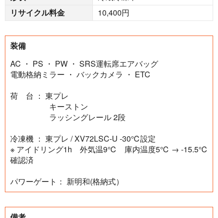
リサイクル料金
10,400円
装備
AC ・ PS ・ PW ・ SRS運転席エアバッグ
電動格納ミラー ・ バックカメラ ・ ETC
荷 台 ： 東プレ
キーストン
ラッシングレール 2段
冷凍機 ： 東プレ / XV72LSC-U -30℃設定
※ アイドリング1h 外気温9℃ 庫内温度5℃ → -15.5℃
確認済
パワーゲート： 新明和(格納式）
備考