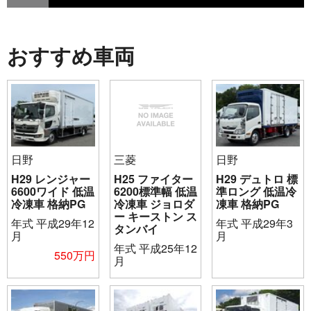
おすすめ車両
日野
三菱
日野
H29 レンジャー
H25 ファイター
H29 デュトロ 標
6600ワイド 低温
6200標準幅 低温
準ロング 低温冷
冷凍車 格納PG
冷凍車 ジョロダ
凍車 格納PG
ー キーストン ス
年式
平成29年12
年式
平成29年3
タンバイ
月
月
年式
平成25年12
550万円
月