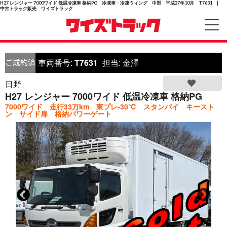
H27 レンジャー 7000ワイド 低温冷凍車 格納PG 冷凍車・冷凍ウィング 中型 平成27年10月 T7631 |
中古トラック販売 ワイズトラック
車両番号:
T7631
担当:
金澤
日野
H27 レンジャー 7000ワイド 低温冷凍車 格納PG
7000ワイド 走行33万km 東プレ-30℃ スタンバイ キースト
ン サイド扉 格納パワーゲート