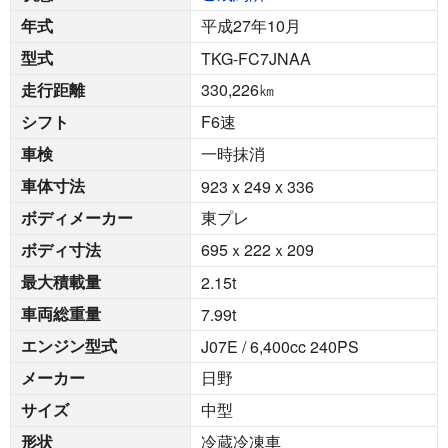
年式
平成27年10月
型式
TKG-FC7JNAA
走行距離
330,226
㎞
シフト
F6速
車検
一時抹消
車体寸法
923 x 249 x 336
ボディメーカー
東プレ
ボディ寸法
695ｘ222ｘ209
最大積載量
2.15
t
車両総重量
7.99
t
エンジン型式
J07E / 6,400cc 240PS
メーカー
日野
サイズ
中型
形状
冷蔵冷凍車