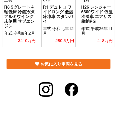
R8 Sグレート 4
R1 デュトロ ワ
H26 レンジャー
軸低床 冷蔵冷凍
イドロング 低温
6600ワイド 低温
アルミウイング
冷凍車 スタンバ
冷凍車 エアサス
未使用 サブエン
イ
格納PG
ジン
年式
令和元年12
年式
平成26年11
年式
令和8年2月
月
月
3410万円
280.5万円
418万円
お気に入り車両を見る