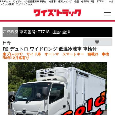
R2 デュトロ ワイドロング 低温冷凍車 車検付 冷凍車・冷凍ウィング 小型 令和2年12月 T7718 | 中古
トラック販売 ワイズトラック
車両番号:
T7718
担当:
金澤
日野
R2 デュトロ ワイドロング 低温冷凍車 車検付
東プレ-30℃ サイド扉 オートマ スマートキー 積載2t 車検
R8年12月迄有り