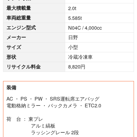
最大積載量
2.0
t
車両総重量
5.585
t
エンジン型式
N04C / 4,000cc
メーカー
日野
サイズ
小型
形状
冷蔵冷凍車
リサイクル料金
8,820円
装備
AC ・ PS ・ PW ・ SRS運転席エアバッグ
電動格納ミラー ・ バックカメラ ・ ETC2.0
荷 台 ： 東プレ
アルミ縞板
ラッシングレール 2段