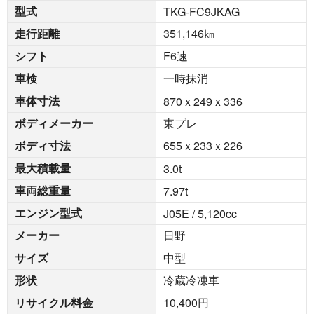
型式
TKG-FC9JKAG
走行距離
351,146
㎞
シフト
F6速
車検
一時抹消
車体寸法
870 x 249 x 336
ボディメーカー
東プレ
ボディ寸法
655ｘ233ｘ226
最大積載量
3.0
t
車両総重量
7.97
t
エンジン型式
J05E / 5,120cc
メーカー
日野
サイズ
中型
形状
冷蔵冷凍車
リサイクル料金
10,400円