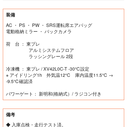
装備
AC ・ PS ・ PW ・ SRS運転席エアバッグ
電動格納ミラー ・ バックカメラ
荷 台 ： 東プレ
アルミシステムフロア
ラッシングレール 2段
冷凍機 ： 東プレ / XV42L0C-T -30℃設定
※ アイドリング1h 外気温12℃ 庫内温度11.5℃ →
-9.5℃確認済
パワーゲート： 新明和(格納式）/ ラジコン付き
備考
◆ 入庫点検・走行テスト済。