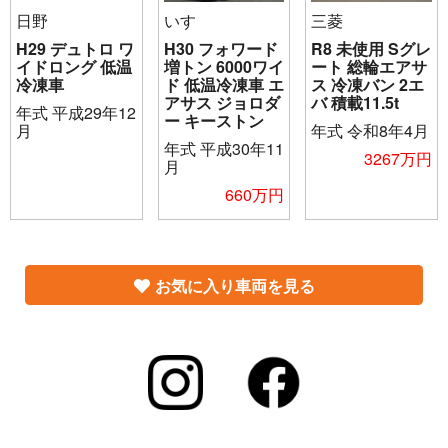
日野
いすゞ
三菱
H29 デュトロ ワ
H30 フォワード
R8 未使用 Sグレ
イドロング 低温
増トン 6000ワイ
ート 総輪エアサ
冷凍車
ド 低温冷凍車 エ
ス 冷凍バン 2エ
アサス ジョロダ
バ 積載11.5t
年式
平成29年12
ー キーストン
月
年式
令和8年4月
年式
平成30年11
3267万円
月
660万円
お気に入り車両を見る