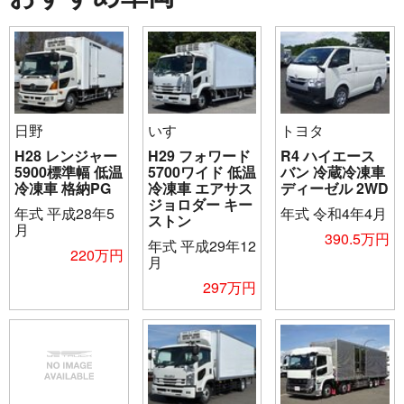
日野
いすゞ
トヨタ
H28 レンジャー
H29 フォワード
R4 ハイエース
5900標準幅 低温
5700ワイド 低温
バン 冷蔵冷凍車
冷凍車 格納PG
冷凍車 エアサス
ディーゼル 2WD
ジョロダー キー
年式
平成28年5
年式
令和4年4月
ストン
月
390.5万円
年式
平成29年12
220万円
月
297万円