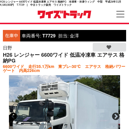
H26 レンジャー 6600ワイド 低温冷凍車 エアサス 格納PG 冷凍車・冷凍ウィング 中型 平成26年11月
4,180,000円 T7729 | 中古トラック販売 ワイズトラック
車両番号:
T7729
担当:
金澤
日野
H26 レンジャー 6600ワイド 低温冷凍車 エアサス 格
納PG
6600ワイド 走行35.1万km 東プレ-30℃ エアサス 格納パワー
ゲート 内高226cm