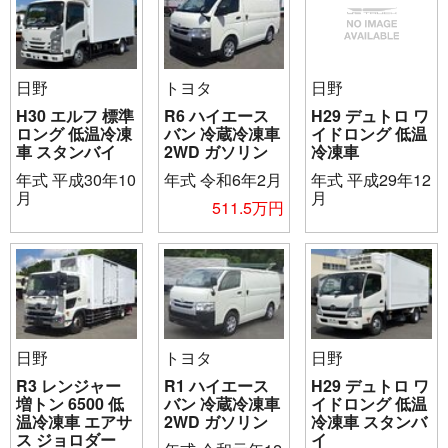
日野
トヨタ
日野
H30 エルフ 標準
R6 ハイエース
H29 デュトロ ワ
ロング 低温冷凍
バン 冷蔵冷凍車
イドロング 低温
車 スタンバイ
2WD ガソリン
冷凍車
年式
平成30年10
年式
令和6年2月
年式
平成29年12
月
月
511.5万円
日野
トヨタ
日野
R3 レンジャー
R1 ハイエース
H29 デュトロ ワ
増トン 6500 低
バン 冷蔵冷凍車
イドロング 低温
温冷凍車 エアサ
2WD ガソリン
冷凍車 スタンバ
ス ジョロダー
イ