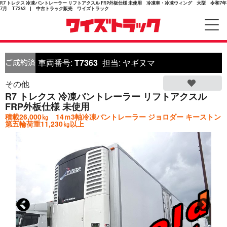
R7 トレクス 冷凍バントレーラー リフトアクスル FRP外板仕様 未使用 冷凍車・冷凍ウィング 大型 令和7年
7月 T7363 | 中古トラック販売 ワイズトラック
車両番号:
T7363
担当:
ヤギヌマ
その他
R7 トレクス 冷凍バントレーラー リフトアクスル
FRP外板仕様 未使用
積載26,000㎏ 14ｍ3軸冷凍バントレーラー ジョロダー キーストン
第五輪荷重11,230㎏以上