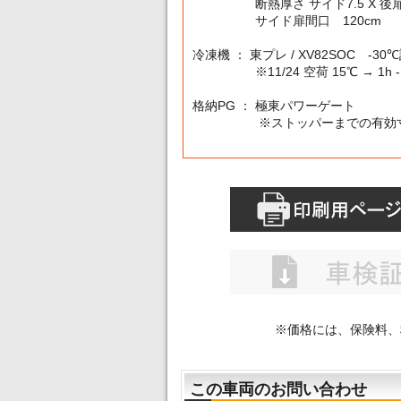
断熱厚さ サイド7.5 X 後扉7
サイド扉間口 120cm
冷凍機 ： 東プレ / XV82SOC -30
※11/24 空荷 15℃ → 1h -1
格納PG ： 極東パワーゲート
※ストッパーまでの有効寸法 
※価格には、保険料、
この車両のお問い合わせ