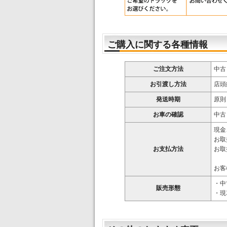
ご購入に関する各種情報
ご注文方法
中古
お引渡し方法
店頭
発送時期
原則
お車の確認
中古
現金
お取
お支払方法
お取
お客
・中
販売形態
・現