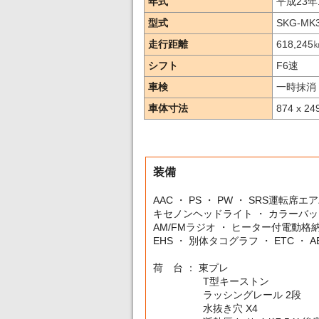
年式
平成23年
型式
SKG-MK
走行距離
618,245
シフト
F6速
車検
一時抹消
車体寸法
874 x 24
装備
AAC ・ PS ・ PW ・ SRS運転席
キセノンヘッドライト ・ カラーバ
AM/FMラジオ ・ ヒーター付電動格
EHS ・ 別体タコグラフ ・ ETC ・ A
荷 台 ： 東プレ
T型キーストン
ラッシングレール 2段
水抜き穴 X4