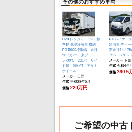
その他のおすすめ車両
H28 レンジャー 5900標
R4 ハイエー
準幅 低温冷凍車 格納
冷凍車 ディー
PG 5900標準幅 走行
実走行14.4
58.2万km 東プ
TSS -7℃～
レ-30℃ 2エバ サイ
メーカー
トヨ
ド扉 6速MT アルミ
年式
令和4年
ホイール
390.
価格
メーカー
日野
年式
平成28年5月
220万円
価格
ご希望の中古