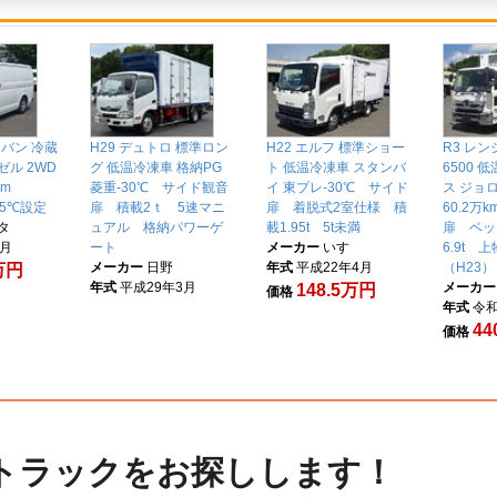
スバン 冷蔵
H29 デュトロ 標準ロン
H22 エルフ 標準ショー
R3 レ
ゼル 2WD
グ 低温冷凍車 格納PG
ト 低温冷凍車 スタンバ
6500 
万km
菱重-30℃ サイド観音
イ 東プレ-30℃ サイド
ス ジョ
35℃設定
扉 積載2ｔ 5速マニ
扉 着脱式2室仕様 積
60.2万
タ
ュアル 格納パワーゲ
載1.95t 5t未満
扉 ベッ
4月
ート
メーカー
いすゞ
6.9t 
メーカー
日野
年式
平成22年4月
（H23）
5万円
年式
平成29年3月
メーカー
148.5万円
価格
年式
令和
4
価格
トラックをお探しします！