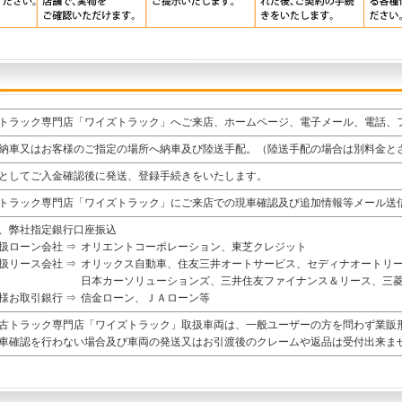
トラック専門店「ワイズトラック」へご来店、ホームページ、電子メール、電話、
納車又はお客様のご指定の場所へ納車及び陸送手配。（陸送手配の場合は別料金と
としてご入金確認後に発送、登録手続きをいたします。
トラック専門店「ワイズトラック」にご来店での現車確認及び追加情報等メール送
、弊社指定銀行口座振込
扱ローン会社 ⇒
オリエントコーポレーション、東芝クレジット
扱リース会社 ⇒
オリックス自動車、住友三井オートサービス、セディナオートリ
日本カーソリューションズ、三井住友ファイナンス＆リース、三
様お取引銀行 ⇒
信金ローン、ＪＡローン等
古トラック専門店「ワイズトラック」取扱車両は、一般ユーザーの方を問わず業販
車確認を行わない場合及び車両の発送又はお引渡後のクレームや返品は受付出来ま