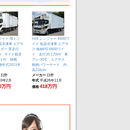
ンジャー 増トン
H26 レンジャー 6600ワ
低温冷凍車 エアサ
イド 低温冷凍車 エアサ
ロダー 実走行
ス 格納PG 6600ワイ
km サイド観音
ド 走行35.1万km 東
ド付 積載
プレ-30℃ エアサス
上物年式2011年
格納パワーゲート 内
高226cm
日野
メーカー
日野
3年2月
年式
平成26年11月
40万円
418万円
価格