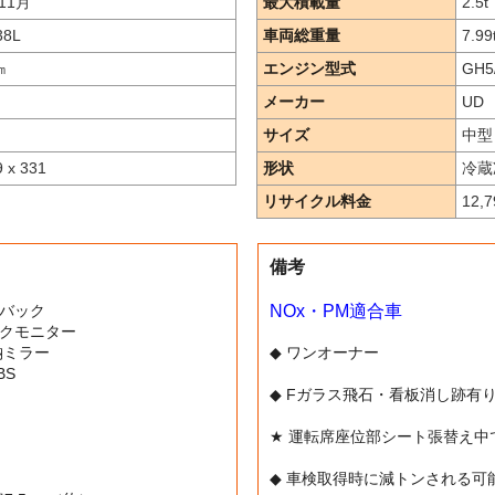
11月
最大積載量
2.5
t
38L
車両総重量
7.99
㎞
エンジン型式
GH5
メーカー
UD
サイズ
中型
9 x 331
形状
冷蔵
リサイクル料金
12,
備考
エアバック
NOx・PM適合車
ックモニター
納ミラー
◆ ワンオーナー
BS
◆ Fガラス飛石・看板消し跡有
★ 運転席座位部シート張替え中
◆ 車検取得時に減トンされる可