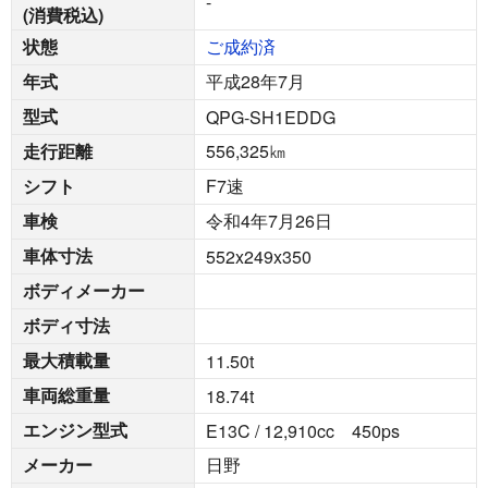
-
(消費税込)
状態
ご成約済
年式
平成28年7月
型式
QPG-SH1EDDG
走行距離
556,325
㎞
シフト
F7速
車検
令和4年7月26日
車体寸法
552x249x350
ボディメーカー
ボディ寸法
最大積載量
11.50
t
車両総重量
18.74
t
エンジン型式
E13C / 12,910cc 450ps
メーカー
日野