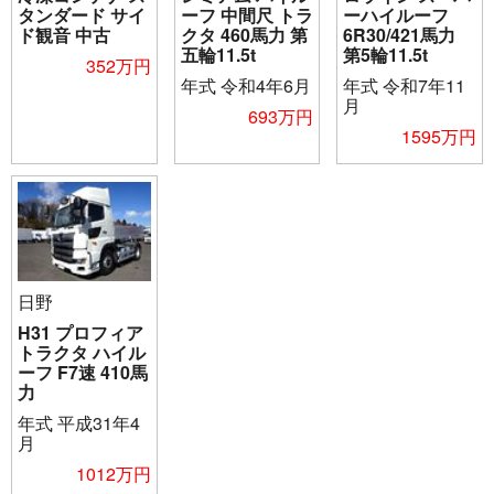
タンダード サイ
ーフ 中間尺 トラ
ーハイルーフ
ド観音 中古
クタ 460馬力 第
6R30/421馬力
五輪11.5t
第5輪11.5t
352万円
年式
令和4年6月
年式
令和7年11
月
693万円
1595万円
日野
H31 プロフィア
トラクタ ハイル
ーフ F7速 410馬
力
年式
平成31年4
月
1012万円