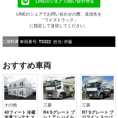
LINEのシェアでお問い合わせの際、送信先を
「ワイズトラック」
に指定して送信してください。
車両番号:
T5322
担当:
伊藤
おすすめ車両
その他
三菱
三菱
40フィート 冷蔵
R4 Sグレート プ
R7 Sグレート プ
冷凍コンテナ ス
レミアム ハイル
ロライン スーパ