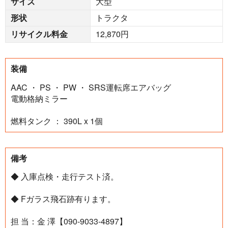
サイズ
大型
形状
トラクタ
リサイクル料金
12,870円
装備
AAC ・ PS ・ PW ・ SRS運転席エアバッグ
電動格納ミラー
燃料タンク ： 390L x 1個
備考
◆ 入庫点検・走行テスト済。
◆ Fガラス飛石跡有ります。
担 当：金 澤【090-9033-4897】