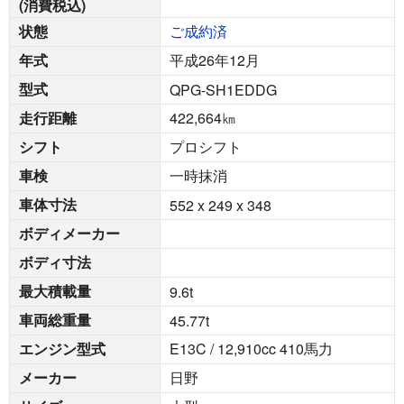
(消費税込)
状態
ご成約済
年式
平成26年12月
型式
QPG-SH1EDDG
走行距離
422,664
㎞
シフト
プロシフト
車検
一時抹消
車体寸法
552 x 249 x 348
ボディメーカー
ボディ寸法
最大積載量
9.6
t
車両総重量
45.77
t
エンジン型式
E13C / 12,910cc 410馬力
メーカー
日野