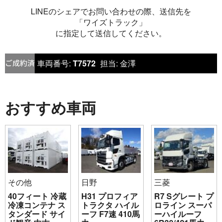
LINEのシェアでお問い合わせの際、送信先を
「ワイズトラック」
に指定して送信してください。
車両番号:
T7572
担当:
金澤
おすすめ車両
その他
日野
三菱
40フィート 冷蔵
H31 プロフィア
R7 Sグレート プ
冷凍コンテナ ス
トラクタ ハイル
ロライン スーパ
タンダード サイ
ーフ F7速 410馬
ーハイルーフ