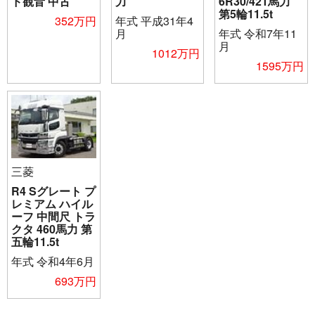
ド観音 中古
力
6R30/421馬力
第5輪11.5t
352万円
年式
平成31年4
月
年式
令和7年11
月
1012万円
1595万円
三菱
R4 Sグレート プ
レミアム ハイル
ーフ 中間尺 トラ
クタ 460馬力 第
五輪11.5t
年式
令和4年6月
693万円