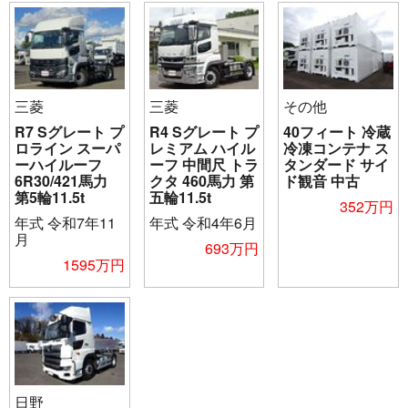
三菱
三菱
その他
R7 Sグレート プ
R4 Sグレート プ
40フィート 冷蔵
ロライン スーパ
レミアム ハイル
冷凍コンテナ ス
ーハイルーフ
ーフ 中間尺 トラ
タンダード サイ
6R30/421馬力
クタ 460馬力 第
ド観音 中古
第5輪11.5t
五輪11.5t
352万円
年式
令和7年11
年式
令和4年6月
月
693万円
1595万円
日野