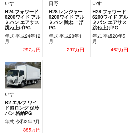
いすゞ
日野
いすゞ
H24 フォワード
H28 レンジャー
H28 フォワード
6200ワイド アル
6200ワイド アル
6200ワイド アル
ミバン エアサス
ミバン 跳ね上げ
ミバン エアサス
跳ね上げPG
PG
跳ね上げPG
年式
平成24年12
年式
平成28年1
年式
平成28年5
月
月
月
297万円
297万円
462万円
いすゞ
R2 エルフ ワイ
ド超ロング 保冷
バン 格納PG
年式
令和2年2月
385万円