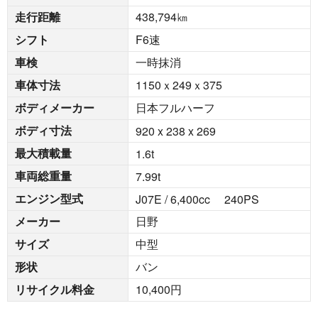
走行距離
438,794
㎞
シフト
F6速
車検
一時抹消
車体寸法
1150ｘ249ｘ375
ボディメーカー
日本フルハーフ
ボディ寸法
920 x 238 x 269
最大積載量
1.6
t
車両総重量
7.99
t
エンジン型式
J07E / 6,400cc 240PS
メーカー
日野
サイズ
中型
形状
バン
リサイクル料金
10,400円