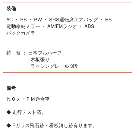
装備
AC ・ PS ・ PW ・ SRS運転席エアバッグ ・ ES
電動格納ミラー ・ AM/FMラジオ ・ ABS
バックカメラ
荷 台 ： 日本フルハーフ
木板張り
ラッシングレール 3段
備考
ＮＯｘ・ＰＭ適合車
◆ 走行テスト済。
◆ Fガラス飛石跡・看板消し跡有ります。