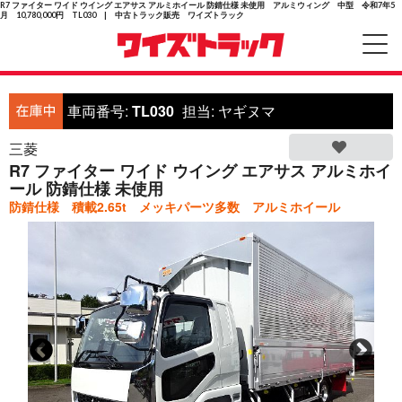
R7 ファイター ワイド ウイング エアサス アルミホイール 防錆仕様 未使用 アルミウィング 中型 令和7年5
月 10,780,000円 TL030 | 中古トラック販売 ワイズトラック
車両番号:
TL030
担当:
ヤギヌマ
三菱
R7 ファイター ワイド ウイング エアサス アルミホイ
ール 防錆仕様 未使用
防錆仕様 積載2.65t メッキパーツ多数 アルミホイール