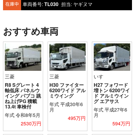
車両番号:
TL030
担当:
ヤギヌマ
おすすめ車両
三菱
三菱
いすゞ
R8 Sグレート 4
H30 ファイター
H27 フォワード
軸低床 パネルウ
6200ワイド アル
増トン 6200ワイ
イング パブコ 跳
ミウイング
ド アルミウイン
ね上げPG 積載
グ エアサス
年式
平成30年6
13.4t 車検付
月
年式
平成27年6
年式
令和8年5月
月
495万円
2530万円
594万円