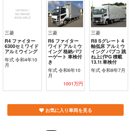
三菱
三菱
三菱
R4 ファイター
R6 ファイター
R8 Sグレート 4
6300セミワイド
ワイド アルミウ
軸低床 アルミウ
アルミウイング
イング 格納パワ
イング パブコ 跳
ーゲート 車検付
ね上げPG 積載
年式
令和4年10
き
13.1t 車検付
月
年式
令和6年10
年式
令和8年7月
月
1001万円
お気に入り車両を見る