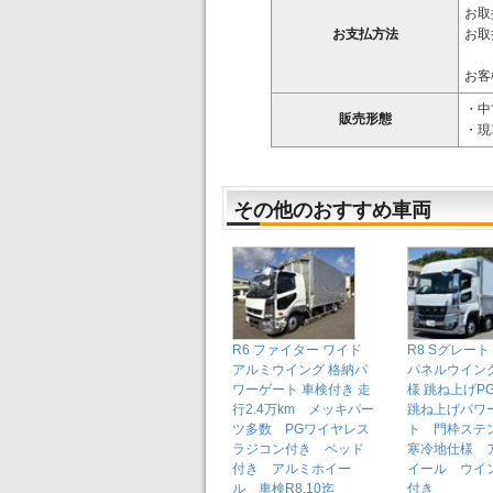
お取
お支払方法
お取
お客
・中
販売形態
・現
その他のおすすめ車両
R6 ファイター ワイド
R8 Sグレート
アルミウイング 格納パ
パネルウイン
ワーゲート 車検付き 走
様 跳ね上げP
行2.4万km メッキパー
跳ね上げパワ
ツ多数 PGワイヤレス
ト 門枠ス
ラジコン付き ベッド
寒冷地仕様 
付き アルミホイー
イール ウイン
ル 車検R8.10迄
付き