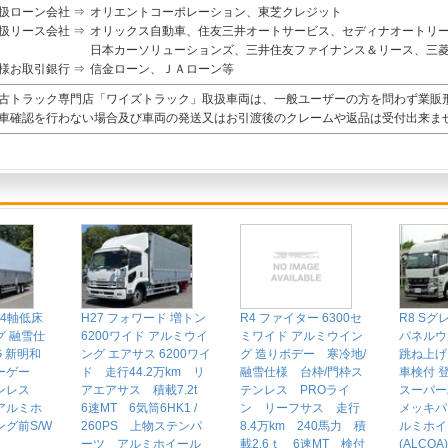
扱ローン会社 ⇒
オリエントコーポレーション、東芝クレジット
扱リース会社 ⇒
オリックス自動車、住友三井オートサービス、セディナオートリ
日本カーソリューションズ、三井住友ファイナンス＆リース、三
様お取引銀行 ⇒
信金ローン、ＪＡローン等
古トラック専門店「ワイズトラック」取扱車両は、一般ユーザーの方を問わず業販
車確認を行わない場合及び車両の発送又はお引渡後のクレームや返品は受付出来ま
 4軸低床
H27 フォワード 増トン
R4 ファイター 6300セ
R8 Sグ
グ 融雪仕
6200ワイド アルミウイ
ミワイド アルミウイン
パネルウ
G 新明和
ング エアサス 6200ワイ
グ 造りボデー 寒冷地/
跳ね上げP
ーゲー
ド 走行44.2万km リ
融雪仕様 台枠/門枠ス
車検付
テンレス
アエアサス 積載7.2t
テンレス PROライ
スーパ
アルミホ
6速MT 6気筒6HK1 /
ン リーフサス 走行
メッキパ
グ前S/W
260PS 上物ステンパ
8.4万km 240馬力 積
ルミホイ
ーツ アルミホイール
載2.6ｔ 6速MT 検付
(ALCO