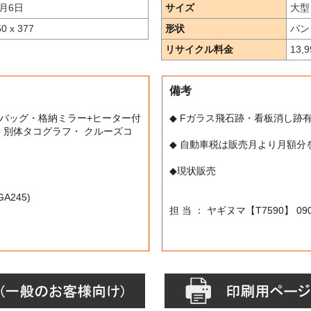
月6日
サイズ
大型
50 x 377
形状
バン
リサイクル料金
13,
備考
転席エアバッグ・格納ミラー+ヒーター付
◆ Fガラス飛石跡・看板消し跡
・ 別体タコグラフ・ クルーズコ
◆ 自動車税は販売月より月額分
◆現状販売
A245)
担 当 ： ヤギヌマ【T7590】 090-