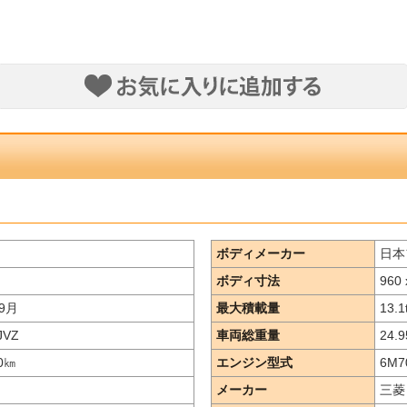
ボディメーカー
日本
ボディ寸法
960 
9月
最大積載量
13.1
JVZ
車両総重量
24.9
0
㎞
エンジン型式
6M7
メーカー
三菱