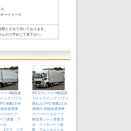
ース、
菱オートリース
形態とさせて頂いております。
せんので予めご了承下さい。
レート 4軸低床
R8 Sグレート 4軸低床
イング パブコ
アルミウイング パブコ
G 積載13.4t
跳ね上げPG 積載13.1t
 登録未使用車
車検付 登録未使用車
ーハイルーフ
スーパーハイルーフ
ーツ多数 ア
耐塩害シャシ塗装済
ール
み メッキパーツ多
A) 2デフ リア
数 アルミホイール