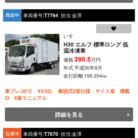
車両番号:
T7764
担当:
金澤
いすゞ
H30 エルフ 標準ロング 低
温冷凍車
390.5
価格
万円
年式
平成30年8月
走行距離
195,354
㎞
東プレ-30℃ XV32L 着脱式2室仕様 サイド扉 積載
2t 6速マニュアル
詳細を見る
車両番号:
T7670
担当:
金澤