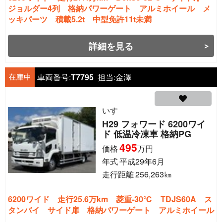
ジョルダー4列 格納パワーゲート アルミホイール メ
ッキパーツ 積載5.2t 中型免許11t未満
詳細を見る
車両番号:
T7795
担当:
金澤
いすゞ
H29 フォワード 6200ワイ
ド 低温冷凍車 格納PG
495
価格
万円
年式
平成29年6月
走行距離
256,263
㎞
6200ワイド 走行25.6万km 菱重-30℃ TDJS60A ス
タンバイ サイド扉 格納パワーゲート アルミホイール