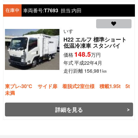
車両番号:
T7693
担当:
内田
いすゞ
H22 エルフ 標準ショート
低温冷凍車 スタンバイ
148.5
価格
万円
年式
平成22年4月
走行距離
156,981
㎞
東プレ-30℃ サイド扉 着脱式2室仕様 積載1.95t 5t
未満
詳細を見る