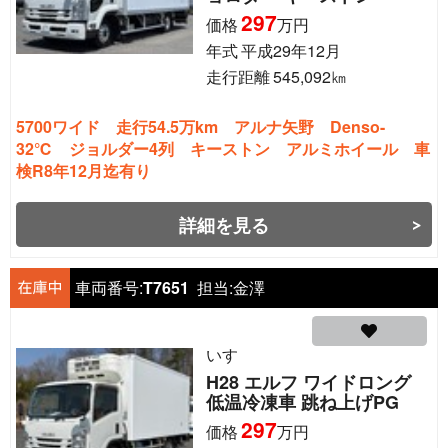
297
価格
万円
年式
平成29年12月
走行距離
545,092
㎞
5700ワイド 走行54.5万km アルナ矢野 Denso-
32℃ ジョルダー4列 キーストン アルミホイール 車
検R8年12月迄有り
詳細を見る
車両番号:
T7651
担当:
金澤
いすゞ
H28 エルフ ワイドロング
低温冷凍車 跳ね上げPG
297
価格
万円