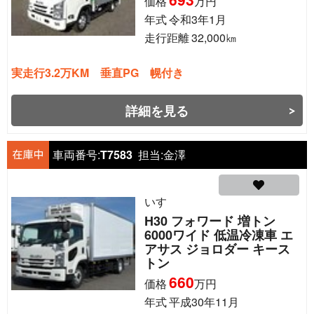
価格
万円
年式
令和3年1月
走行距離
32,000
㎞
実走行3.2万KM 垂直PG 幌付き
詳細を見る
車両番号:
T7583
担当:
金澤
いすゞ
H30 フォワード 増トン
6000ワイド 低温冷凍車 エ
アサス ジョロダー キース
トン
660
価格
万円
年式
平成30年11月