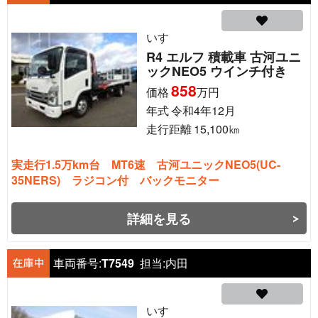
いすゞ
R4 エルフ 積載車 古河ユニ
ックNEO5 ウインチ付き
858
価格
万円
年式
令和4年12月
走行距離
15,100
㎞
実走行1.5万km台 MT6速 古河ユニックNEO5(UC-
35NERS) ラジコン付 バックモニター
詳細を見る
車両番号:
T7549
担当:
内田
いすゞ