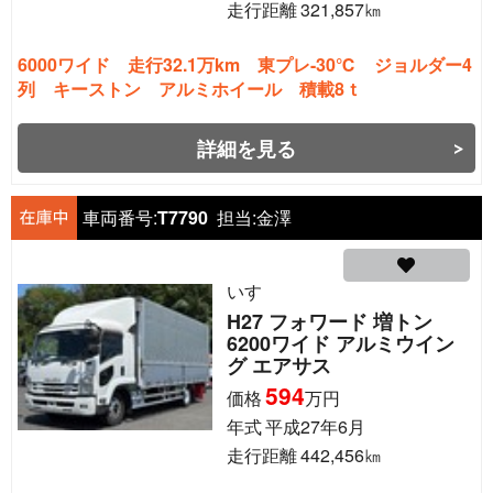
走行距離
321,857
㎞
6000ワイド 走行32.1万km 東プレ-30℃ ジョルダー4
列 キーストン アルミホイール 積載8ｔ
詳細を見る
車両番号:
T7790
担当:
金澤
いすゞ
H27 フォワード 増トン
6200ワイド アルミウイン
グ エアサス
594
価格
万円
年式
平成27年6月
走行距離
442,456
㎞