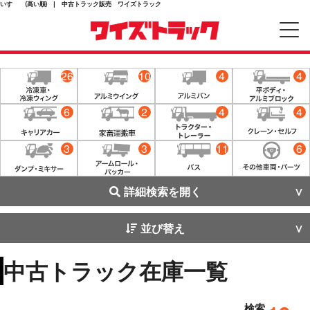
いすゞ (高い順) | 中古トラック販売 ワイズトラック
26
10
4
4
6
2
4
4
3
3
11
6
詳細検索を開く
並び替え
中古トラック在庫一覧
検索