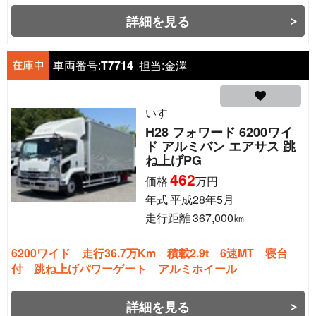
詳細を見る
車両番号:
T7714
担当:
金澤
いすゞ
H28 フォワード 6200ワイ
ド アルミバン エアサス 跳
ね上げPG
462
価格
万円
年式
平成28年5月
走行距離
367,000
㎞
6200ワイド 走行36.7万Km 積載2.9t 6速MT 寝台
付 跳ね上げパワーゲート アルミホイール
詳細を見る