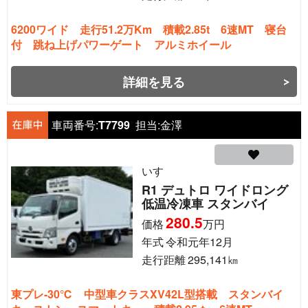
6200ワイド 走行51.2万Km 積載2.85t 6速MT 寝台
付 跳ね上げパワーゲート アルミホイール
詳細を見る
車両番号:
T7799
担当:
金澤
いすゞ
R1 デュトロ ワイドロング
低温冷凍車 スタンバイ
280.5
価格
万円
年式
令和元年12月
走行距離
295,141
㎞
東プレ-30℃ 中型車クラスXV42L型搭載 スタンバイ