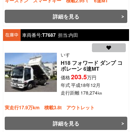
キーストン スマートキー 積載2.95ｔ 6速MT
詳細を見る
車両番号:
T7687
担当:
内田
いすゞ
H18 フォワード ダンプ コ
ボレーン 6速MT
203.5
価格
万円
年式
平成18年12月
走行距離
178,274
㎞
実走行17.9万km 積載3.8t アウトレット
詳細を見る