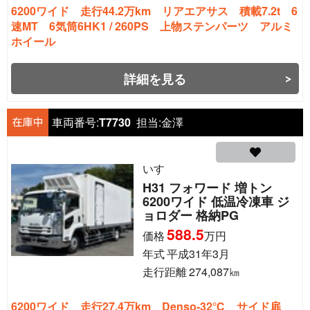
6200ワイド 走行44.2万km リアエアサス 積載7.2t 6
速MT 6気筒6HK1 / 260PS 上物ステンパーツ アルミ
ホイール
詳細を見る
車両番号:
T7730
担当:
金澤
いすゞ
H31 フォワード 増トン
6200ワイド 低温冷凍車 ジ
ョロダー 格納PG
588.5
価格
万円
年式
平成31年3月
走行距離
274,087
㎞
6200ワイド 走行27.4万km Denso-32℃ サイド扉