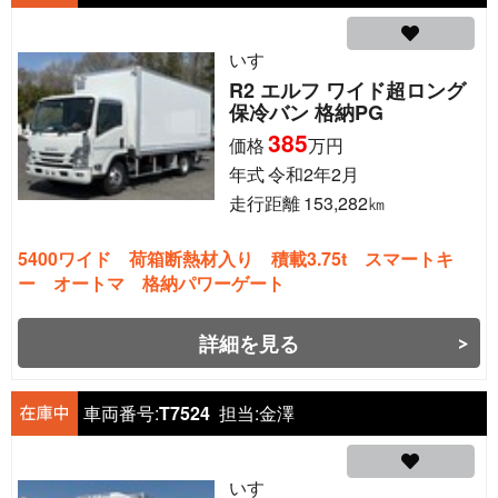
いすゞ
R2 エルフ ワイド超ロング
保冷バン 格納PG
385
価格
万円
年式
令和2年2月
走行距離
153,282
㎞
5400ワイド 荷箱断熱材入り 積載3.75t スマートキ
ー オートマ 格納パワーゲート
詳細を見る
車両番号:
T7524
担当:
金澤
いすゞ