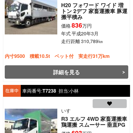
H20 フォワード ワイド 増
トン 2デフ 家畜運搬車 豚運
搬平積み
836
価格
万円
年式
平成20年3月
走行距離
310,789
㎞
内寸9500 積載10.5t ベット付 実走行31万km
詳細を見る
車両番号:
T7238
担当:
小林
いすゞ
R3 エルフ 4WD 家畜運搬車
鶏運搬 スムーサー 垂直PG
693