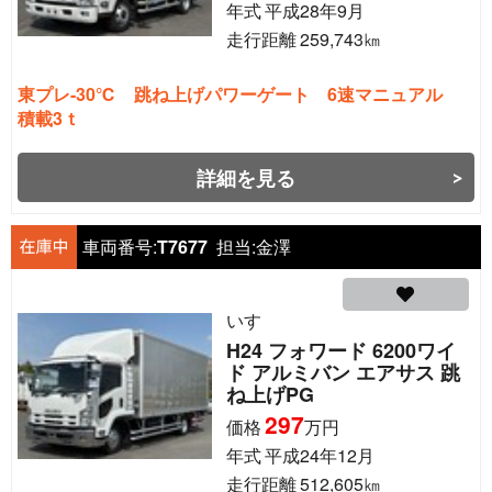
年式
平成28年9月
走行距離
259,743
㎞
東プレ-30℃ 跳ね上げパワーゲート 6速マニュアル
積載3ｔ
詳細を見る
車両番号:
T7677
担当:
金澤
いすゞ
H24 フォワード 6200ワイ
ド アルミバン エアサス 跳
ね上げPG
297
価格
万円
年式
平成24年12月
走行距離
512,605
㎞