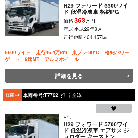
H29 フォワード 6600ワイ
ド 低温冷凍車 格納PG
363
価格
万円
年式
平成29年8月
走行距離
464,457
㎞
6600ワイド 走行46.4万km 東プレ-30℃ 格納パワー
ゲート 6速MT アルミホイール
詳細を見る
車両番号:
T7792
担当:
金澤
いすゞ
H29 フォワード 5700ワイ
ド 低温冷凍車 エアサス ジ
ョロダー キーストン