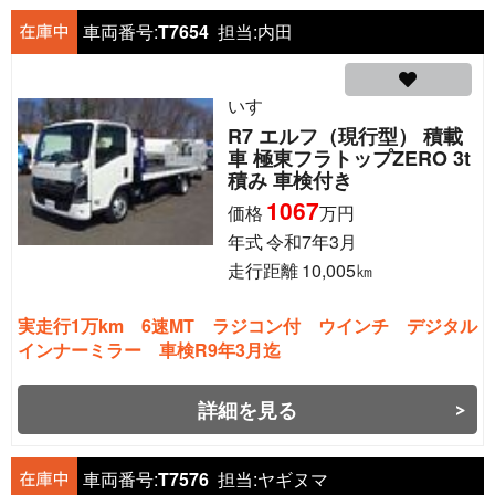
車両番号:
T7654
担当:
内田
いすゞ
R7 エルフ（現行型） 積載
車 極東フラトップZERO 3t
積み 車検付き
1067
価格
万円
年式
令和7年3月
走行距離
10,005
㎞
実走行1万km 6速MT ラジコン付 ウインチ デジタル
インナーミラー 車検R9年3月迄
詳細を見る
車両番号:
T7576
担当:
ヤギヌマ