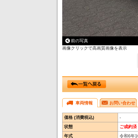
前の写真
画像クリックで高画質画像を表示
車両情報
お問い合わせ
価格 (消費税込)
-
状態
ご成約済
年式
令和6年1