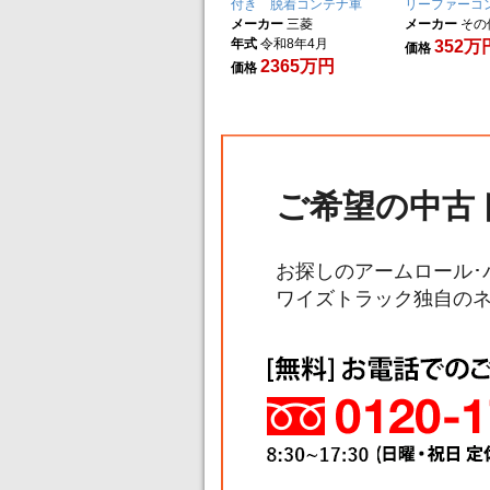
付き 脱着コンテナ車
リーファーコ
メーカー
三菱
メーカー
その
年式
令和8年4月
352万
価格
2365万円
価格
ご希望の中古
お探しのアームロール･
ワイズトラック独自の