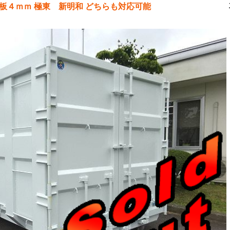
ｍ 側板４ｍｍ 極東 新明和 どちらも対応可能