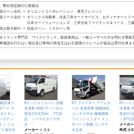
、弊社指定銀行口座振込
扱ローン会社 ⇒
オリエントコーポレーション、東芝クレジット
扱リース会社 ⇒
オリックス自動車、住友三井オートサービス、セディナオートリ
日本カーソリューションズ、三井住友ファイナンス＆リース、三
様お取引銀行 ⇒
信金ローン、ＪＡローン等
古トラック専門店「ワイズトラック」取扱車両は、一般ユーザーの方を問わず業販
車確認を行わない場合及び車両の発送又はお引渡後のクレームや返品は受付出来ま
冷蔵冷凍コ
R1 ハイエースバン 冷蔵
R7 ファイター アームロ
R1 ハ
ダード サ
冷凍車 4WD ディーゼル
ール 未使用車 瑞穂強化
冷凍車 2
 ダイキン
実走行9.9万km -7℃設
コンテナ付き 極東開発
実走行11
メンテナン
定 ノーマルタイヤ付
ツインシリンダー メッ
～35℃
トン ジョ
き
キパーツ多数 コンテナ
メーカー
イド扉付き
メーカー
トヨタ
８立米
年式
令和