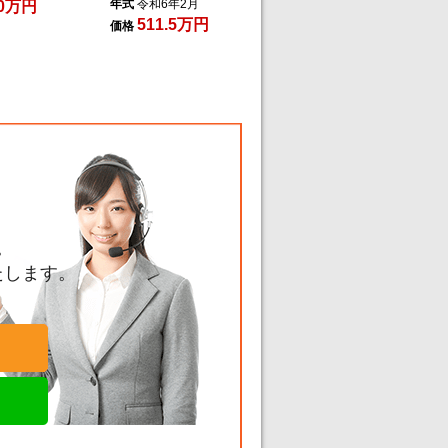
年式
令和6年2月
30万円
511.5万円
価格
。
たします。