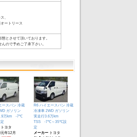
ース、
菱オートリース
形態とさせて頂いております。
せんので予めご了承下さい。
イエースバン 冷蔵
R6 ハイエースバン 冷蔵
WD ガソリン
冷凍車 2WD ガソリン
.9万km -7℃
実走行3.6万km
設定
TSS -7℃～35℃設
トヨタ
定
元年12月
メーカー
トヨタ