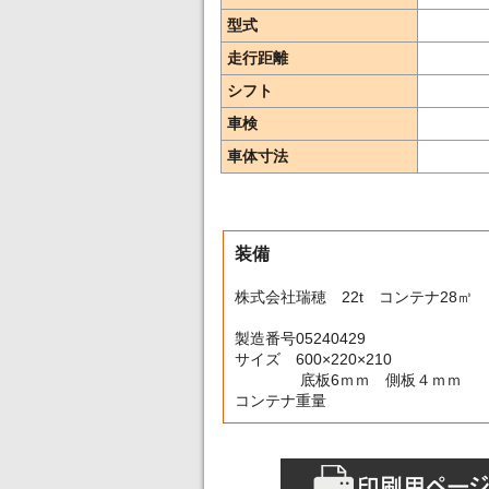
型式
走行距離
シフト
車検
車体寸法
装備
株式会社瑞穂 22t コンテナ28㎥
製造番号05240429
サイズ 600×220×210
底板6ｍｍ 側板４ｍｍ
コンテナ重量