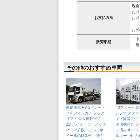
現金
お取
お支払方法
お取
お客
・中
販売形態
・現
その他のおすすめ車両
未使用車 R8 Sグレート
40フィート 
パルフィンガー フック
ンテナ スタン
リフト 最大積載10.5t
イド観音 中古
22t ハイルーフ メッキ
冷凍機付き 
パーツ多数 アルミホ
ス済み キース
イール(ALCOA) 寝台
ルダー×４ サ