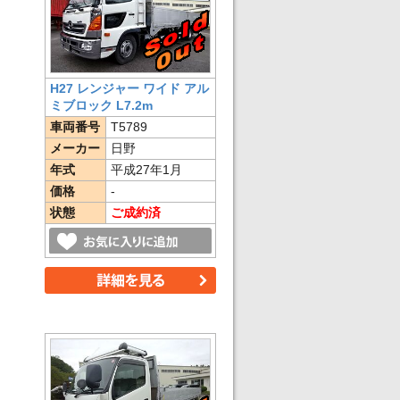
H27 レンジャー ワイド アル
ミブロック L7.2m
車両番号
T5789
メーカー
日野
年式
平成27年1月
価格
-
状態
ご成約済