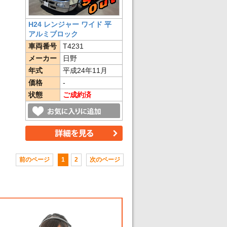
H24 レンジャー ワイド 平
アルミブロック
車両番号
T4231
メーカー
日野
年式
平成24年11月
価格
-
状態
ご成約済
前のページ
1
2
次のページ