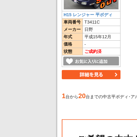
H15 レンジャー 平ボディ
車両番号
T3411C
メーカー
日野
年式
平成15年12月
価格
-
状態
ご成約済
1
20
台から
台までの中古平ボディ･ア