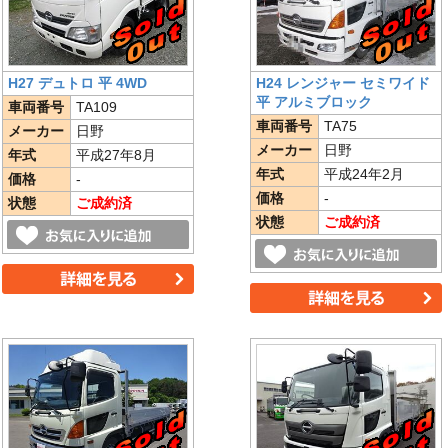
H27 デュトロ 平 4WD
H24 レンジャー セミワイド
平 アルミブロック
車両番号
TA109
車両番号
TA75
メーカー
日野
メーカー
日野
年式
平成27年8月
年式
平成24年2月
価格
-
価格
-
状態
ご成約済
状態
ご成約済