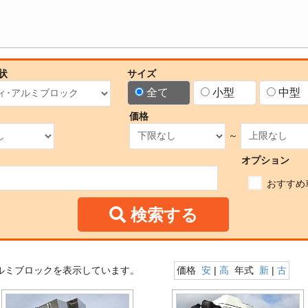
状
サイズ
全て
小型
中型
価格
～
オプション
おすすめ
検索する
ルミブロックを表示しています。
価格
安
|
高
年式
新
|
古