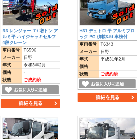
R3 レンジャー ７t 増トン ア
H31 デュトロ 平 アルミブロ
ルミ平 ハイジャッキセルフ
ック PG 積載3.5t 車検付
4段クレーン
車両番号
T6343
車両番号
T6596
メーカー
日野
メーカー
日野
年式
平成31年2月
年式
令和3年2月
価格
-
価格
-
状態
ご成約済
状態
ご成約済