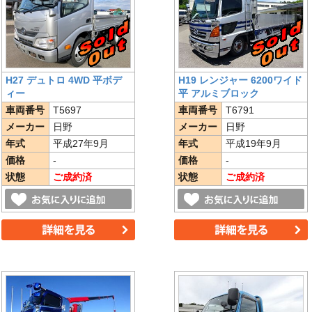
H27 デュトロ 4WD 平ボデ
H19 レンジャー 6200ワイド
ィー
平 アルミブロック
車両番号
T5697
車両番号
T6791
メーカー
日野
メーカー
日野
年式
平成27年9月
年式
平成19年9月
価格
-
価格
-
状態
ご成約済
状態
ご成約済