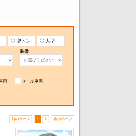
増トン
大型
装備
車両
セール車両
前のページ
1
2
次のページ