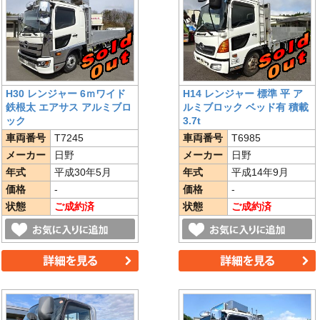
H30 レンジャー 6ｍワイド
H14 レンジャー 標準 平 ア
鉄根太 エアサス アルミブロ
ルミブロック ベッド有 積載
ック
3.7t
車両番号
T7245
車両番号
T6985
メーカー
日野
メーカー
日野
年式
平成30年5月
年式
平成14年9月
価格
-
価格
-
状態
ご成約済
状態
ご成約済