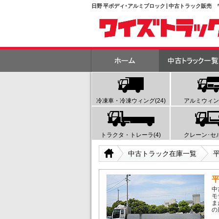
日野 平ボディ･アルミブロック | 中古トラック販売
冷凍車・冷凍ウィング(24)
アルミウィング
トラクタ・トレーラ(4)
クレーン･セル
中古トラック在庫一覧
中
モ
ま
の