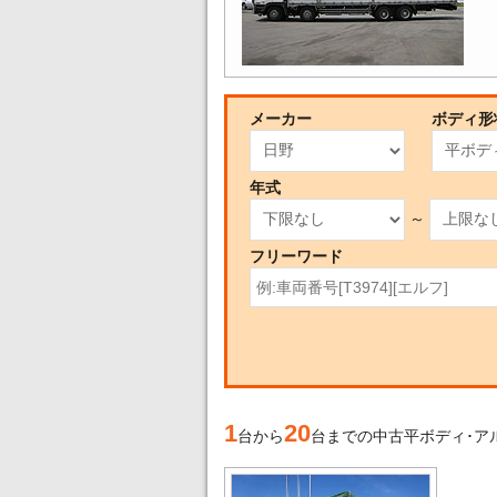
メーカー
ボディ形
年式
～
フリーワード
1
20
台から
台までの中古平ボディ･ア