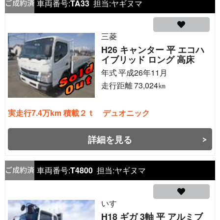
車両番号:
TA33
担当:
ヤギヌマ
三菱
H26 キャンター 平 エコハ
イブリッド ロング 高床
年式
平成26年11月
走行距離
73,024
㎞
実走行7.4万km 積載２ｔ デュオニック
詳細を見る
車両番号:
T4800
担当:
ヤギヌマ
いすゞ
H18 ギガ 3軸 平 アルミブ