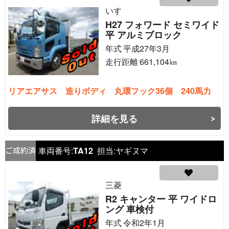
いすゞ
H27 フォワード セミワイド
平 アルミブロック
年式
平成27年3月
走行距離
661,104
㎞
リアエアサス 造りボディ 丸環フック36個 240馬力
詳細を見る
車両番号:
TA12
担当:
ヤギヌマ
三菱
R2 キャンター 平 ワイドロ
ング 車検付
年式
令和2年1月