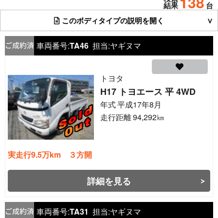
138
結果
台
このボディタイプの説明を開く
車両番号:
TA46
担当:
ヤギヌマ
トヨタ
H17 トヨエース 平 4WD
年式
平成17年8月
走行距離
94,292
㎞
実走行9.5万km ３方開
詳細を見る
車両番号:
TA31
担当:
ヤギヌマ