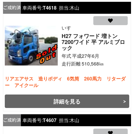
車両番号:
T4618
担当:
木山
いすゞ
H27 フォワード 増トン
7200ワイド 平 アルミブロ
ック
年式
平成27年6月
走行距離
510,568
㎞
リアエアサス 造りボディ 6気筒 260馬力 リターダ
ー アイクール
詳細を見る
車両番号:
T4607
担当:
木山