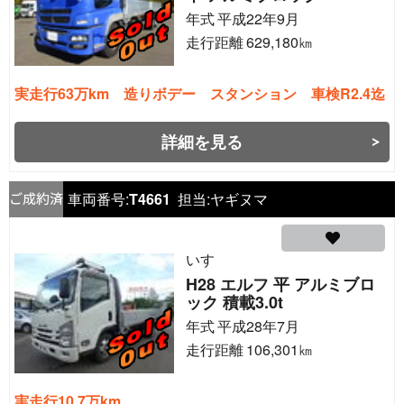
年式
平成22年9月
走行距離
629,180
㎞
実走行63万km 造りボデー スタンション 車検R2.4迄
詳細を見る
車両番号:
T4661
担当:
ヤギヌマ
いすゞ
H28 エルフ 平 アルミブロ
ック 積載3.0t
年式
平成28年7月
走行距離
106,301
㎞
実走行10.7万km