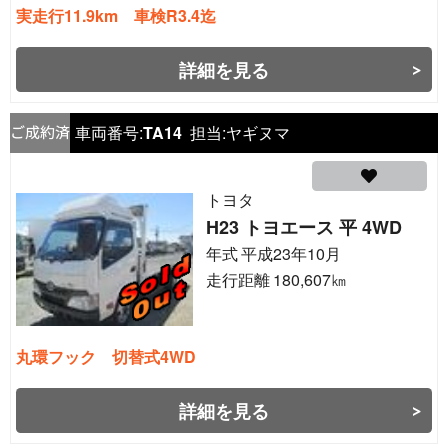
実走行11.9km 車検R3.4迄
詳細を見る
車両番号:
TA14
担当:
ヤギヌマ
トヨタ
H23 トヨエース 平 4WD
年式
平成23年10月
走行距離
180,607
㎞
丸環フック 切替式4WD
詳細を見る