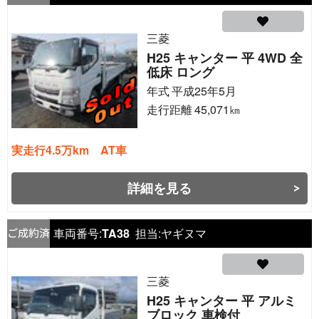
三菱
H25 キャンター 平 4WD 全
低床 ロング
年式
平成25年5月
走行距離
45,071
㎞
実走行4.5万km AT車
詳細を見る
車両番号:
TA38
担当:
ヤギヌマ
三菱
H25 キャンター 平 アルミ
ブロック 車検付