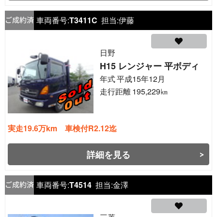
車両番号:
T3411C
担当:
伊藤
日野
H15 レンジャー 平ボディ
年式
平成15年12月
走行距離
195,229
㎞
実走19.6万km 車検付R2.12迄
詳細を見る
車両番号:
T4514
担当:
金澤