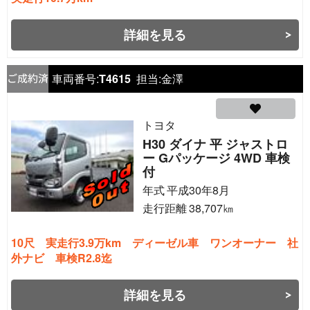
詳細を見る
車両番号:
T4615
担当:
金澤
トヨタ
H30 ダイナ 平 ジャストロ
ー Gパッケージ 4WD 車検
付
年式
平成30年8月
走行距離
38,707
㎞
10尺 実走行3.9万km ディーゼル車 ワンオーナー 社
外ナビ 車検R2.8迄
詳細を見る