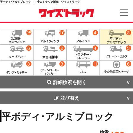
平ボディ･アルミブロック | 中古トラック販売 ワイズトラック
25
10
4
3
6
2
4
3
3
3
11
6
詳細検索を開く
並び替え
平ボディ･アルミブロック
検索