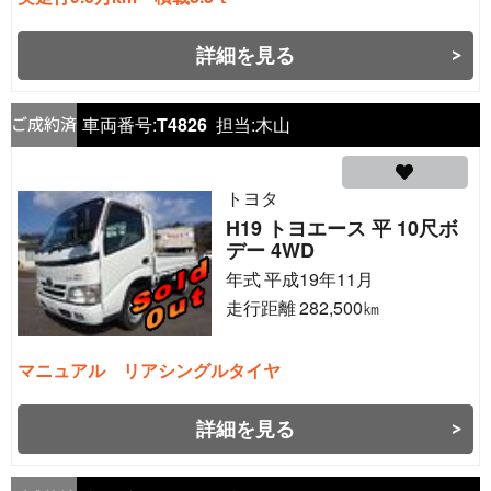
詳細を見る
車両番号:
T4826
担当:
木山
トヨタ
H19 トヨエース 平 10尺ボ
デー 4WD
年式
平成19年11月
走行距離
282,500
㎞
マニュアル リアシングルタイヤ
詳細を見る