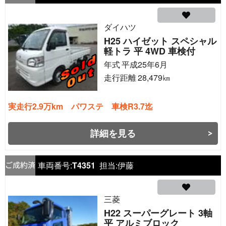
ダイハツ
H25 ハイゼット スペシャル
軽トラ 平 4WD 車検付
年式
平成25年6月
走行距離
28,479
㎞
実走行2.9万km パワステ 車検R3.7迄
詳細を見る
車両番号:
T4351
担当:
伊藤
三菱
H22 スーパーグレート 3軸
平 アルミブロック