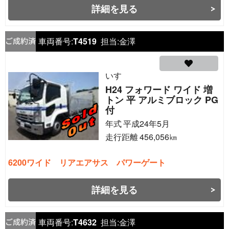
詳細を見る
車両番号:
T4519
担当:
金澤
いすゞ
H24 フォワード ワイド 増
トン 平 アルミブロック PG
付
年式
平成24年5月
走行距離
456,056
㎞
6200ワイド リアエアサス パワーゲート
詳細を見る
車両番号:
T4632
担当:
金澤