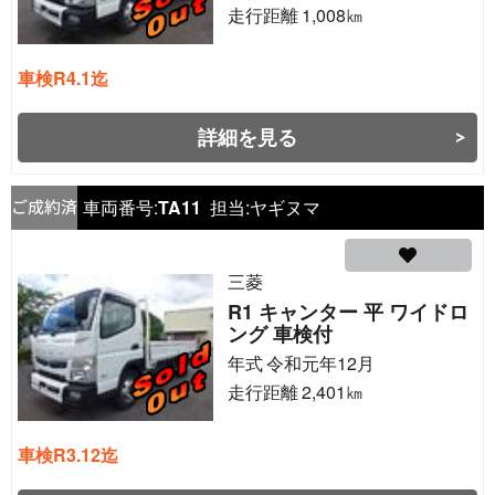
走行距離
1,008
㎞
車検R4.1迄
詳細を見る
車両番号:
TA11
担当:
ヤギヌマ
三菱
R1 キャンター 平 ワイドロ
ング 車検付
年式
令和元年12月
走行距離
2,401
㎞
車検R3.12迄