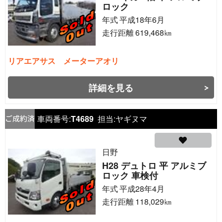
ロック
年式
平成18年6月
走行距離
619,468
㎞
リアエアサス メーターアオリ
詳細を見る
車両番号:
T4689
担当:
ヤギヌマ
日野
H28 デュトロ 平 アルミブ
ロック 車検付
年式
平成28年4月
走行距離
118,029
㎞