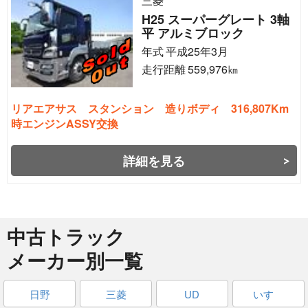
三菱
H25 スーパーグレート 3軸
平 アルミブロック
年式
平成25年3月
走行距離
559,976
㎞
リアエアサス スタンション 造りボディ 316,807Km
時エンジンASSY交換
詳細を見る
中古トラック
メーカー別一覧
日野
三菱
UD
いすゞ