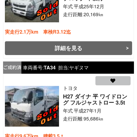
年式
平成25年12月
走行距離
20,169
㎞
実走行2.1万km 車検R3.12迄
詳細を見る
車両番号:
TA34
担当:
ヤギヌマ
トヨタ
H27 ダイナ 平 ワイドロン
グ フルジャストロー 3.5t
年式
平成27年1月
走行距離
95,686
㎞
実走行9.6万km 積載3.5ｔ