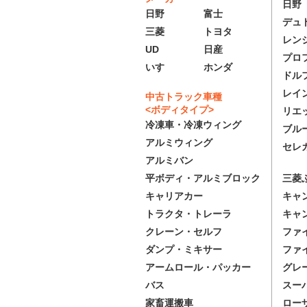
日野
日野
富士
デュ
三菱
トヨタ
レン
UD
日産
プロ
いすゞ
ホンダ
ドル
レイ
中古トラック車種
<ボディタイプ>
リエ
冷凍車・冷凍ウィング
ブル
アルミウィング
セレ
アルミバン
三菱
平ボディ・アルミブロック
キャ
キャリアカー
キャ
トラクタ・トレーラ
ファ
クレーン・セルフ
ファ
ダンプ・ミキサー
グレ
アームロール・パッカー
スー
バス
ロー
家畜運搬車