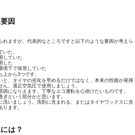
生要因
られますが、代表的なところですと以下のような要因が考えら
ていた。
用していた
用した
環境下で保管していた
ち上から3つです。
いと、タイヤの劣化を早めるだけではなく、本来の性能が発揮
せん。適正空気圧で使用しましょう。
原因になりえます。丁寧なエコ運転を心掛けたいものです。
過ぎという部分かと思います。
に洗いましょう。洗剤に含まれる、またはタイヤワックスに含
あります。
止には？