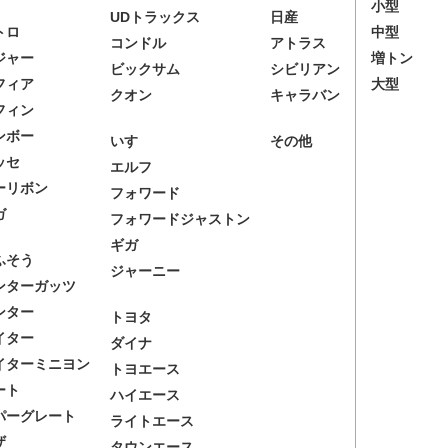
小型
UDトラックス
日産
トロ
中型
コンドル
アトラス
ジャー
増トン
ビックサム
シビリアン
フィア
大型
クオン
キャラバン
フィン
ンボー
いすゞ
その他
ッセ
エルフ
ーリボン
フォワード
ガ
フォワードジャストン
ギガ
ふそう
ジャーニー
ンターガッツ
ンター
トヨタ
イター
ダイナ
イターミニヨン
トヨエース
ート
ハイエース
パーグレート
ライトエース
ザ
タウンエース