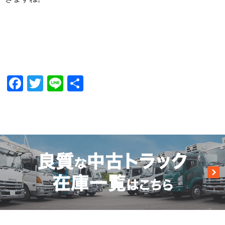
Facebook
Twitter
Line
共
有