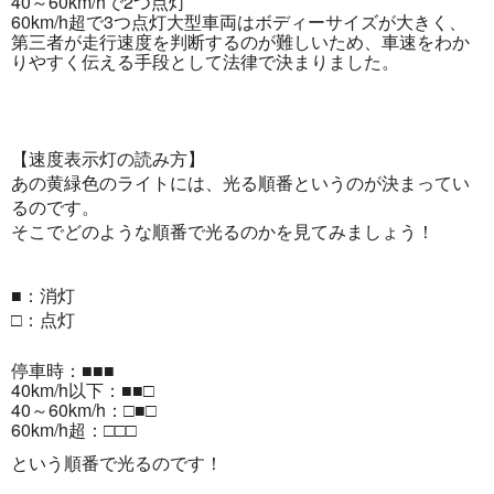
40～60km/hで2つ点灯
60km/h超で3つ点灯大型車両はボディーサイズが大きく、
第三者が走行速度を判断するのが難しいため、車速をわか
りやすく伝える手段として法律で決まりました。
【速度表示灯の読み方】
あの黄緑色のライトには、光る順番というのが決まってい
るのです。
そこでどのような順番で光るのかを見てみましょう！
■：消灯
□：点灯
停車時：■■■
40km/h以下：■■□
40～60km/h：□■□
60km/h超：□□□
という順番で光るのです！