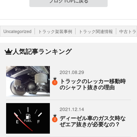
ブログTOPに戻る
Uncategorized
トラック架装事例
トラック関連情報
中古トラ
人気記事ランキング
2021.08.29
トラックのレッカー移動時
1
のシャフト抜きの理由
2021.12.14
ディーゼル車のガス欠時な
2
ぜエア抜きが必要なの？