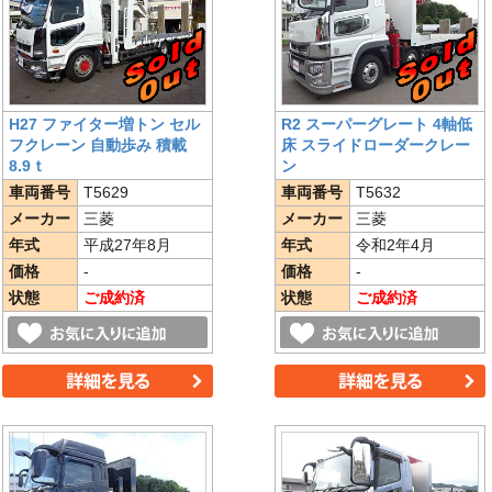
H27 ファイター増トン セル
R2 スーパーグレート 4軸低
フクレーン 自動歩み 積載
床 スライドローダークレー
8.9ｔ
ン
車両番号
T5629
車両番号
T5632
メーカー
三菱
メーカー
三菱
年式
平成27年8月
年式
令和2年4月
価格
-
価格
-
状態
ご成約済
状態
ご成約済