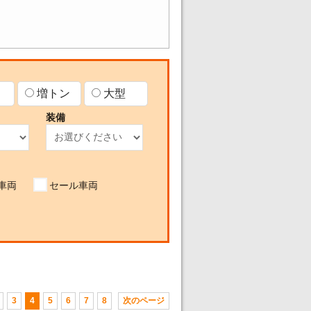
増トン
大型
装備
車両
セール車両
3
4
5
6
7
8
次のページ