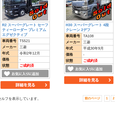
R2 スーパーグレート セーフ
H30 スーパーグレート 4段
ティーローダー プレミアム
クレーン 2デフ
エグゼクティブ
車両番号
TA108
車両番号
T5521
メーカー
三菱
メーカー
三菱
年式
平成30年9月
年式
令和2年12月
価格
-
価格
-
状態
ご成約済
状態
ご成約済
セルフを表示しています。
前のページ
1
2