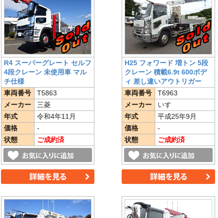
R4 スーパーグレート セルフ
H25 フォワード 増トン 5段
4段クレーン 未使用車 マル
クレーン 積載6.9t 600ボデ
チ仕様
ィ 差し違いアウトリガー
車両番号
T5863
車両番号
T6963
メーカー
三菱
メーカー
いすゞ
年式
令和4年11月
年式
平成25年9月
価格
-
価格
-
状態
ご成約済
状態
ご成約済