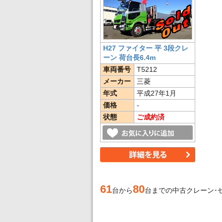
H27 ファイター 平 3段クレ
ーン 荷台長6.4m
車両番号
T5212
メーカー
三菱
年式
平成27年1月
価格
-
状態
ご成約済
61
80
台から
台までの中古クレーン･