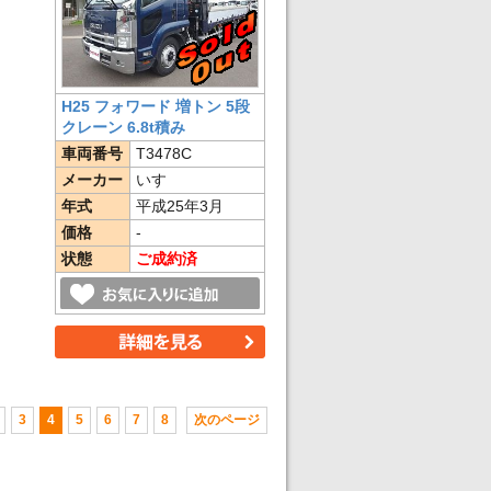
H25 フォワード 増トン 5段
クレーン 6.8t積み
車両番号
T3478C
メーカー
いすゞ
年式
平成25年3月
価格
-
状態
ご成約済
3
4
5
6
7
8
次のページ