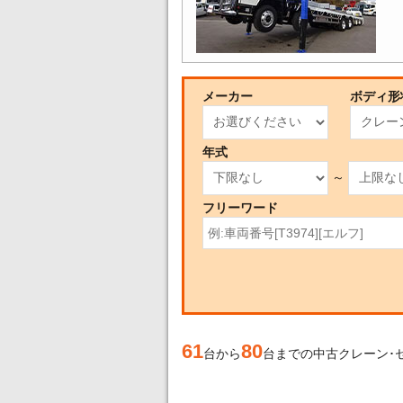
メーカー
ボディ形
年式
～
フリーワード
61
80
台から
台までの中古クレーン･