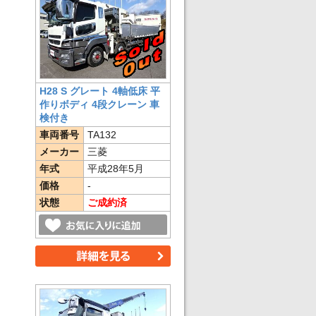
H28 S グレート 4軸低床 平
作りボディ 4段クレーン 車
検付き
車両番号
TA132
メーカー
三菱
年式
平成28年5月
価格
-
状態
ご成約済