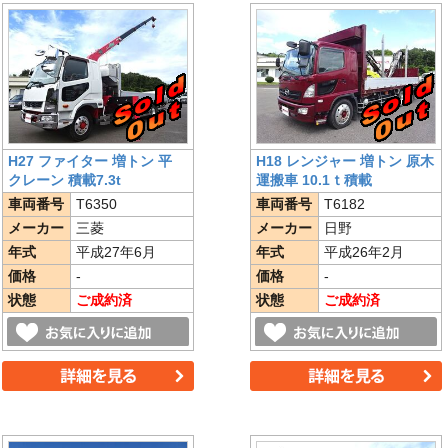
H27 ファイター 増トン 平
H18 レンジャー 増トン 原木
クレーン 積載7.3t
運搬車 10.1ｔ積載
車両番号
T6350
車両番号
T6182
メーカー
三菱
メーカー
日野
年式
平成27年6月
年式
平成26年2月
価格
-
価格
-
状態
ご成約済
状態
ご成約済