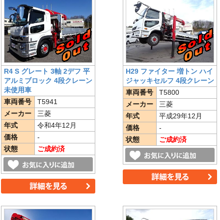
R4 S グレート 3軸 2デフ 平
H29 ファイター 増トン ハイ
アルミブロック 4段クレーン
ジャッキセルフ 4段クレーン
未使用車
車両番号
T5800
車両番号
T5941
メーカー
三菱
メーカー
三菱
年式
平成29年12月
年式
令和4年12月
価格
-
価格
-
状態
ご成約済
状態
ご成約済