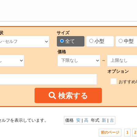
状
サイズ
全て
小型
中型
価格
～
オプション
おすすめ
検索する
セルフを表示しています。
価格
安
|
高
年式
新
|
古
前のページ
1
2