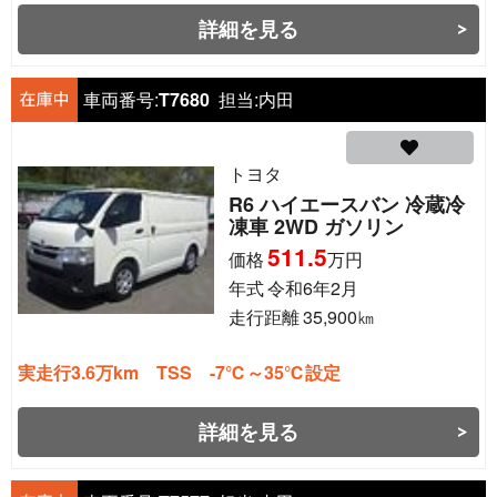
詳細を見る
車両番号:
T7680
担当:
内田
トヨタ
R6 ハイエースバン 冷蔵冷
凍車 2WD ガソリン
511.5
価格
万円
年式
令和6年2月
走行距離
35,900
㎞
実走行3.6万km TSS -7℃～35℃設定
詳細を見る