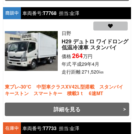
車両番号:
T7768
担当:
金澤
日野
H29 デュトロ ワイドロング
低温冷凍車 スタンバイ
264
価格
万円
年式
平成29年4月
走行距離
271,520
㎞
東プレ-30℃ 中型車クラスXV42L型搭載 スタンバイ
キーストン スマートキー 積載3ｔ 6速MT
詳細を見る
車両番号:
T7733
担当:
金澤