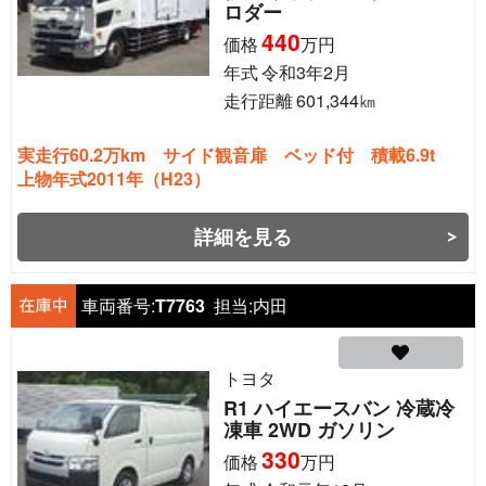
ロダー
440
価格
万円
年式
令和3年2月
走行距離
601,344
㎞
実走行60.2万km サイド観音扉 ベッド付 積載6.9t
上物年式2011年（H23）
詳細を見る
車両番号:
T7763
担当:
内田
トヨタ
R1 ハイエースバン 冷蔵冷
凍車 2WD ガソリン
330
価格
万円