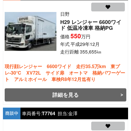
日野
H29 レンジャー 6600ワイ
ド 低温冷凍車 格納PG
550
価格
万円
年式
平成29年12月
走行距離
355,655
㎞
現行顔レンジャー 6600ワイド 走行35.5万km 東プ
レ-30℃ XV72L サイド扉 オートマ 格納パワーゲー
ト アルミホイール 車検R8年12月迄有り
詳細を見る
車両番号:
T7764
担当:
金澤