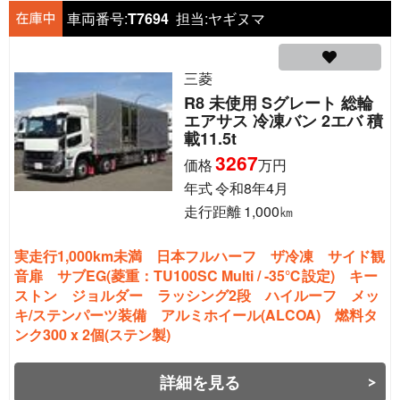
車両番号:
T7694
担当:
ヤギヌマ
三菱
R8 未使用 Sグレート 総輪
エアサス 冷凍バン 2エバ 積
載11.5t
3267
価格
万円
年式
令和8年4月
走行距離
1,000
㎞
実走行1,000km未満 日本フルハーフ ザ冷凍 サイド観
音扉 サブEG(菱重：TU100SC Multi / -35℃設定) キー
ストン ジョルダー ラッシング2段 ハイルーフ メッ
キ/ステンパーツ装備 アルミホイール(ALCOA) 燃料タ
ンク300 x 2個(ステン製)
詳細を見る