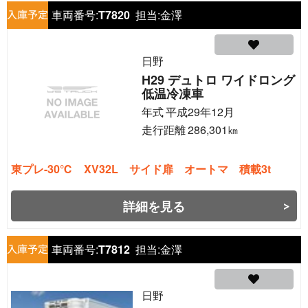
車両番号:
T7820
担当:
金澤
日野
H29 デュトロ ワイドロング
低温冷凍車
年式
平成29年12月
走行距離
286,301
㎞
東プレ-30℃ XV32L サイド扉 オートマ 積載3t
詳細を見る
車両番号:
T7812
担当:
金澤
日野