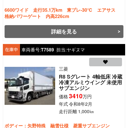
6600ワイド 走行35.1万km 東プレ-30℃ エアサス
格納パワーゲート 内高226cm
詳細を見る
車両番号:
T7589
担当:
ヤギヌマ
三菱
R8 Sグレート 4軸低床 冷蔵
冷凍アルミウイング 未使用
サブエンジン
3410
価格
万円
年式
令和8年2月
走行距離
1,000
㎞
ボディー：矢野特殊 融雪仕様 菱重サブエンジン