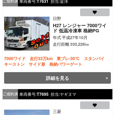
車両番号:
T7631
担当:
金澤
日野
H27 レンジャー 7000ワイ
ド 低温冷凍車 格納PG
年式
平成27年10月
走行距離
330,226
㎞
7000ワイド 走行33万km 東プレ-30℃ スタンバイ
キーストン サイド扉 格納パワーゲート
詳細を見る
車両番号:
T7695
担当:
ヤギヌマ
三菱