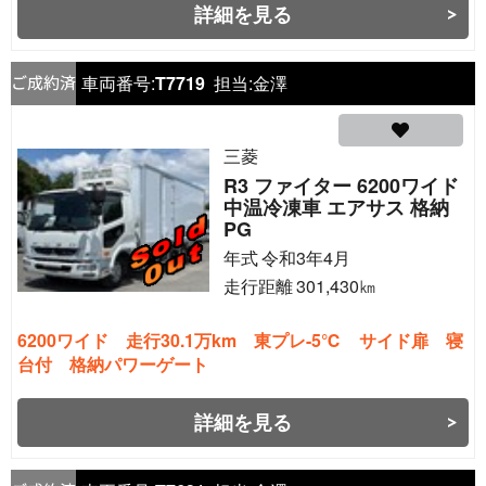
詳細を見る
車両番号:
T7719
担当:
金澤
三菱
R3 ファイター 6200ワイド
中温冷凍車 エアサス 格納
PG
年式
令和3年4月
走行距離
301,430
㎞
6200ワイド 走行30.1万km 東プレ-5℃ サイド扉 寝
台付 格納パワーゲート
詳細を見る