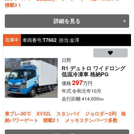
積載3ｔ
詳細を見る
車両番号:
T7662
担当:
金澤
日野
R1 デュトロ ワイドロング
低温冷凍車 格納PG
297
価格
万円
年式
令和元年10月
走行距離
414,000
㎞
東プレ-30℃ XV32L スタンバイ ジョロダー2列 格
納パワーゲート 積載2ｔ メッキステンパーツ多数