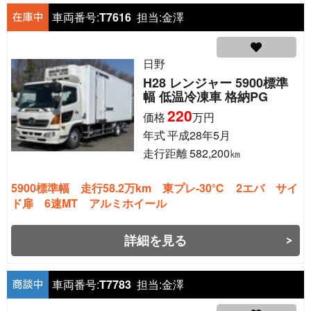
車両番号:
T7616
担当:
金澤
日野
H28 レンジャー 5900標準
幅 低温冷凍車 格納PG
220
価格
万円
年式
平成28年5月
走行距離
582,200
㎞
5900標準幅 走行58.2万km 東プレ-30℃ 2エバ サイ
ド扉 6速MT アルミホイール
詳細を見る
車両番号:
T7783
担当:
金澤