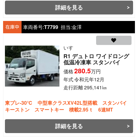
詳細を見る
車両番号:
T7799
担当:
金澤
いすゞ
R1 デュトロ ワイドロング
低温冷凍車 スタンバイ
280.5
価格
万円
年式
令和元年12月
走行距離
295,141
㎞
東プレ-30℃ 中型車クラスXV42L型搭載 スタンバイ
キーストン スマートキー 積載2.95ｔ 6速MT
詳細を見る