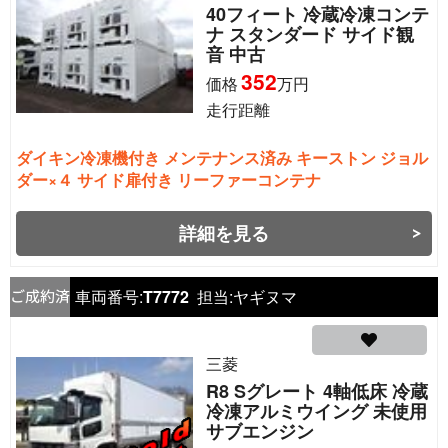
40フィート 冷蔵冷凍コンテ
ナ スタンダード サイド観
音 中古
352
価格
万円
走行距離
ダイキン冷凍機付き メンテナンス済み キーストン ジョル
ダー×４ サイド扉付き リーファーコンテナ
詳細を見る
車両番号:
T7772
担当:
ヤギヌマ
三菱
R8 Sグレート 4軸低床 冷蔵
冷凍アルミウイング 未使用
サブエンジン