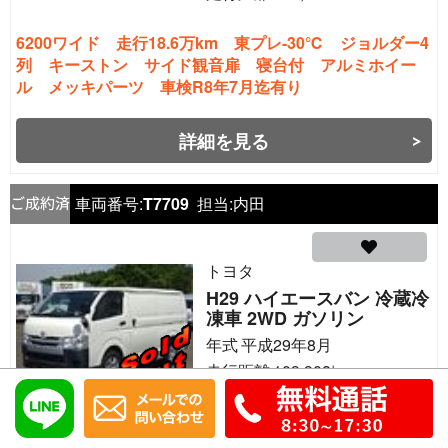
6200ワイド 走行18.6万km 東プレ-30℃ ジョルダー4
列 キーストン サイド観音扉 寝台付 アルミホイー
ル メッキパーツ 車検R8年7月迄有り
詳細を見る
車両番号:
T7709
担当:
内田
トヨタ
H29 ハイエースバン 冷蔵冷
凍車 2WD ガソリン
年式
平成29年8月
走行距離
109,908
㎞
実走行11万km -7℃～35℃設定 ナビ TV バックカ