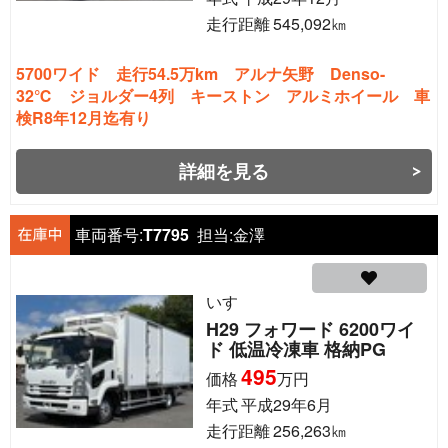
走行距離
545,092
㎞
5700ワイド 走行54.5万km アルナ矢野 Denso-
32℃ ジョルダー4列 キーストン アルミホイール 車
検R8年12月迄有り
詳細を見る
車両番号:
T7795
担当:
金澤
いすゞ
H29 フォワード 6200ワイ
ド 低温冷凍車 格納PG
495
価格
万円
年式
平成29年6月
走行距離
256,263
㎞