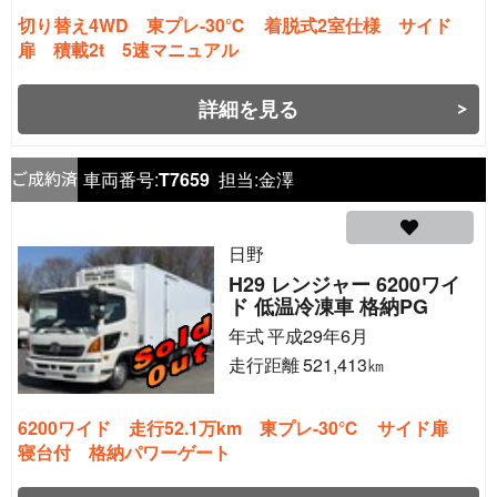
切り替え4WD 東プレ-30℃ 着脱式2室仕様 サイド
扉 積載2t 5速マニュアル
詳細を見る
車両番号:
T7659
担当:
金澤
日野
H29 レンジャー 6200ワイ
ド 低温冷凍車 格納PG
年式
平成29年6月
走行距離
521,413
㎞
6200ワイド 走行52.1万km 東プレ-30℃ サイド扉
寝台付 格納パワーゲート