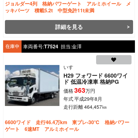
ジョルダー4列 格納パワーゲート アルミホイール メ
ッキパーツ 積載5.2t 中型免許11t未満
詳細を見る
車両番号:
T7524
担当:
金澤
いすゞ
H29 フォワード 6600ワイ
ド 低温冷凍車 格納PG
363
価格
万円
年式
平成29年8月
走行距離
464,457
㎞
6600ワイド 走行46.4万km 東プレ-30℃ 格納パワー
ゲート 6速MT アルミホイール