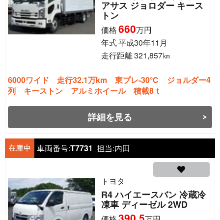
アサス ジョロダー キース
トン
660
価格
万円
年式
平成30年11月
走行距離
321,857
㎞
6000ワイド 走行32.1万km 東プレ-30℃ ジョルダー4
列 キーストン アルミホイール 積載8ｔ
詳細を見る
車両番号:
T7731
担当:
内田
トヨタ
R4 ハイエースバン 冷蔵冷
凍車 ディーゼル 2WD
390.5
価格
万円