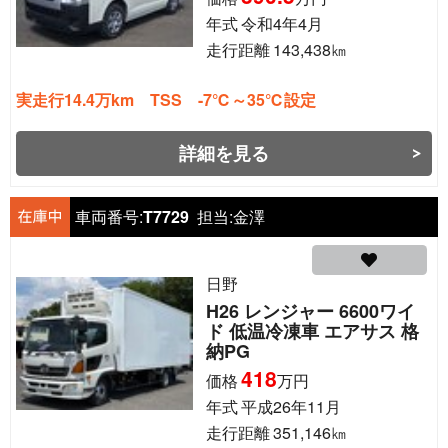
年式
令和4年4月
走行距離
143,438
㎞
実走行14.4万km TSS -7℃～35℃設定
詳細を見る
車両番号:
T7729
担当:
金澤
日野
H26 レンジャー 6600ワイ
ド 低温冷凍車 エアサス 格
納PG
418
価格
万円
年式
平成26年11月
走行距離
351,146
㎞