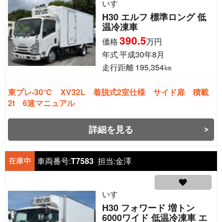
いすゞ
H30 エルフ 標準ロング 低
温冷凍車
390.5
価格
万円
年式
平成30年8月
走行距離
195,354
㎞
東プレ-30℃ XV32L 着脱式2室仕様 サイド扉 積載
2t 6速マニュアル
詳細を見る
車両番号:
T7583
担当:
金澤
いすゞ
H30 フォワード 増トン
6000ワイド 低温冷凍車 エ