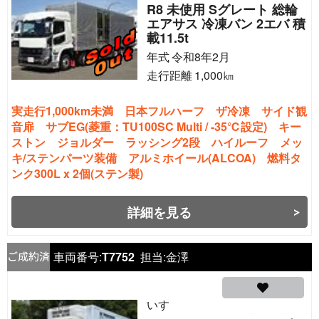
R8 未使用 Sグレート 総輪
エアサス 冷凍バン 2エバ 積
載11.5t
年式
令和8年2月
走行距離
1,000
㎞
実走行1,000km未満 日本フルハーフ ザ冷凍 サイド観
音扉 サブEG(菱重：TU100SC Multi / -35℃設定) キー
ストン ジョルダー ラッシング2段 ハイルーフ メッ
キ/ステンパーツ装備 アルミホイール(ALCOA) 燃料タ
ンク300L x 2個(ステン製)
詳細を見る
車両番号:
T7752
担当:
金澤
いすゞ