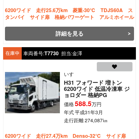
6200ワイド 走行25.6万km 菱重-30℃ TDJS60A ス
タンバイ サイド扉 格納パワーゲート アルミホイール
詳細を見る
車両番号:
T7730
担当:
金澤
いすゞ
H31 フォワード 増トン
6200ワイド 低温冷凍車 ジ
ョロダー 格納PG
588.5
価格
万円
年式
平成31年3月
走行距離
274,087
㎞
6200ワイド 走行27.4万km Denso-32℃ サイド扉