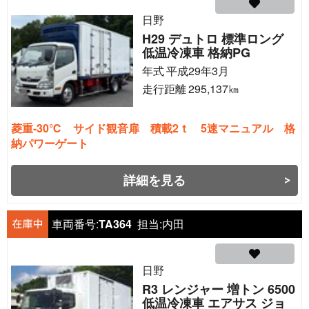
日野
H29 デュトロ 標準ロング
低温冷凍車 格納PG
年式
平成29年3月
走行距離
295,137
㎞
菱重-30℃ サイド観音扉 積載2ｔ 5速マニュアル 格
納パワーゲート
詳細を見る
車両番号:
TA364
担当:
内田
日野
R3 レンジャー 増トン 6500
低温冷凍車 エアサス ジョ