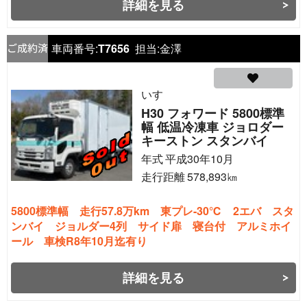
詳細を見る
車両番号:
T7656
担当:
金澤
いすゞ
H30 フォワード 5800標準
幅 低温冷凍車 ジョロダー
キーストン スタンバイ
年式
平成30年10月
走行距離
578,893
㎞
5800標準幅 走行57.8万km 東プレ-30℃ 2エバ スタ
ンバイ ジョルダー4列 サイド扉 寝台付 アルミホイ
ール 車検R8年10月迄有り
詳細を見る