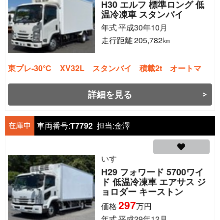
H30 エルフ 標準ロング 低
温冷凍車 スタンバイ
年式
平成30年10月
走行距離
205,782
㎞
東プレ-30℃ XV32L スタンバイ 積載2t オートマ
詳細を見る
車両番号:
T7792
担当:
金澤
いすゞ
H29 フォワード 5700ワイ
ド 低温冷凍車 エアサス ジ
ョロダー キーストン
297
価格
万円
年式
平成29年12月