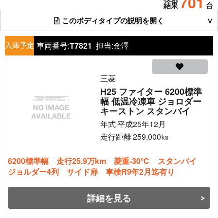
701
結果
台
このボディタイプの説明を開く
車両番号:
T7821
担当:
金澤
三菱
H25 ファイター 6200標準
幅 低温冷凍車 ジョロダー
キーストン スタンバイ
年式
平成25年12月
走行距離
259,000
㎞
6200標準幅 走行25.9万km 菱重-30℃ スタンバイ
ジョルダー4列 サイド扉 車検R9年2月迄有り
詳細を見る