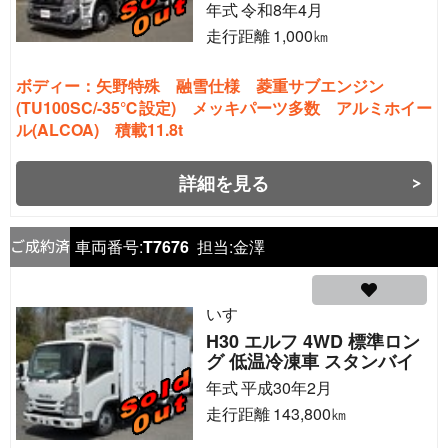
年式
令和8年4月
走行距離
1,000
㎞
ボディー：矢野特殊 融雪仕様 菱重サブエンジン
(TU100SC/-35℃設定) メッキパーツ多数 アルミホイー
ル(ALCOA) 積載11.8t
詳細を見る
車両番号:
T7676
担当:
金澤
いすゞ
H30 エルフ 4WD 標準ロン
グ 低温冷凍車 スタンバイ
年式
平成30年2月
走行距離
143,800
㎞