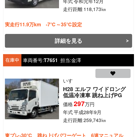
年式
令和元年12月
走行距離
118,173
㎞
実走行11.9万km -7℃～35℃設定
詳細を見る
車両番号:
T7651
担当:
金澤
いすゞ
H28 エルフ ワイドロング
低温冷凍車 跳ね上げPG
297
価格
万円
年式
平成28年9月
走行距離
259,743
㎞
東プレ-30℃ 跳ね上げパワーゲート 6速マニュアル