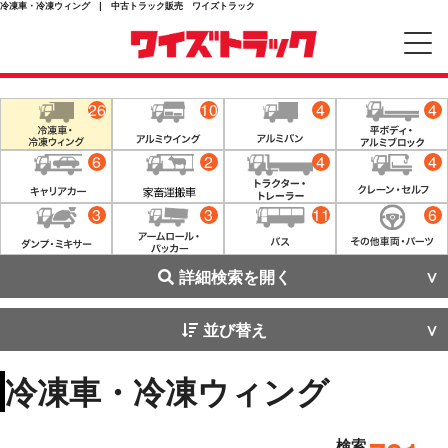
冷凍車・冷凍ウィング | 中古トラック販売 ワイズトラック
26
10
4
4
6
2
4
4
3
3
11
6
詳細検索を開く
並び替え
冷凍車・冷凍ウィング
検索