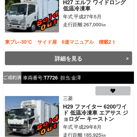
H27 エルフ ワイドロング
低温冷凍車
年式
平成27年5月
走行距離
267,000
㎞
東プレ-30℃ サイド扉 6速マニュアル 積載2ｔ
詳細を見る
車両番号:
T7726
担当:
金澤
三菱
H29 ファイター 6200ワイ
ド 低温冷凍車 エアサス ジ
ョロダー キーストン
年式
平成29年8月
走行距離
185,925
㎞