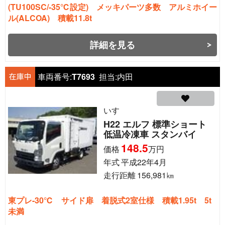
(TU100SC/-35℃設定) メッキパーツ多数 アルミホイー
ル(ALCOA) 積載11.8t
詳細を見る
車両番号:
T7693
担当:
内田
いすゞ
H22 エルフ 標準ショート
低温冷凍車 スタンバイ
148.5
価格
万円
年式
平成22年4月
走行距離
156,981
㎞
東プレ-30℃ サイド扉 着脱式2室仕様 積載1.95t 5t
未満