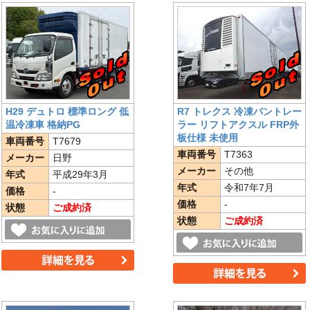
H29 デュトロ 標準ロング 低
R7 トレクス 冷凍バントレー
温冷凍車 格納PG
ラー リフトアクスル FRP外
板仕様 未使用
車両番号
T7679
車両番号
T7363
メーカー
日野
メーカー
その他
年式
平成29年3月
年式
令和7年7月
価格
-
価格
-
状態
ご成約済
状態
ご成約済