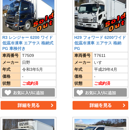
R3 レンジャー 6200 ワイド
H29 フォワード 6200ワイド
低温冷凍車 エアサス 格納式
低温冷凍車 エアサス 格納
PG 車検付き
PG
車両番号
T7509
車両番号
T7611
メーカー
日野
メーカー
いすゞ
年式
令和3年5月
年式
平成29年4月
価格
-
価格
-
状態
ご成約済
状態
ご成約済