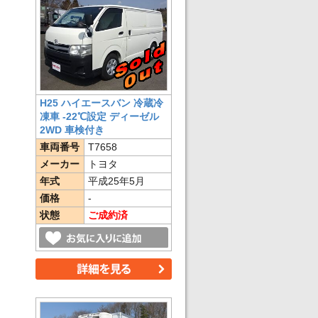
H25 ハイエースバン 冷蔵冷
凍車 -22℃設定 ディーゼル
2WD 車検付き
車両番号
T7658
メーカー
トヨタ
年式
平成25年5月
価格
-
状態
ご成約済