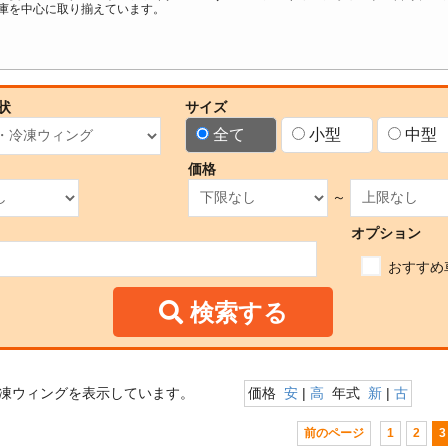
庫を中心に取り揃えています。
状
サイズ
全て
小型
中型
価格
～
オプション
おすすめ
検索する
凍ウィングを表示しています。
価格
安
|
高
年式
新
|
古
前のページ
1
2
3