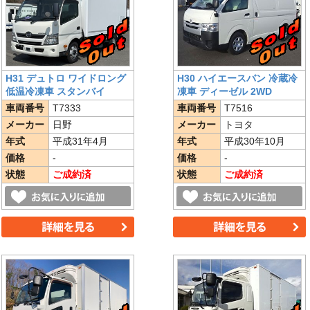
H31 デュトロ ワイドロング
H30 ハイエースバン 冷蔵冷
低温冷凍車 スタンバイ
凍車 ディーゼル 2WD
車両番号
T7333
車両番号
T7516
メーカー
日野
メーカー
トヨタ
年式
平成31年4月
年式
平成30年10月
価格
-
価格
-
状態
ご成約済
状態
ご成約済