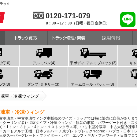
トラック
0120-171-079
8：30～17：30（日曜・祝日 定休日）
(10)
アルミバン(4)
平ボディ･アルミブロック(3)
キャ
フ(3)
ダンプ･ミキサー(3)
アームロール･パッカー(3)
冷凍車・冷凍ウィング
冷凍車・冷凍ウィング
古冷凍車・中古冷凍ウィング車販売のワイズトラックでは特に販売に自信があります
・クーリング者)・2室タイプ・冷凍ウィング・観音の形状・パワーゲート付き・ス
く・1トン・３トン・4トン・１０トンクラス等、中古中型冷蔵車・中古大型冷凍車
ーカーもアルナ工機、日本フルハーフ 東プレ トプレック/Toprec・パブコ・日本
三菱スーパーグレート・ファイター・いすゞエルフ・ギガ・フォワード・日野プロ