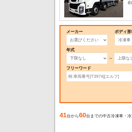
在
メーカー
ボディ形
年式
～
フリーワード
41
60
台から
台までの中古冷凍車・冷