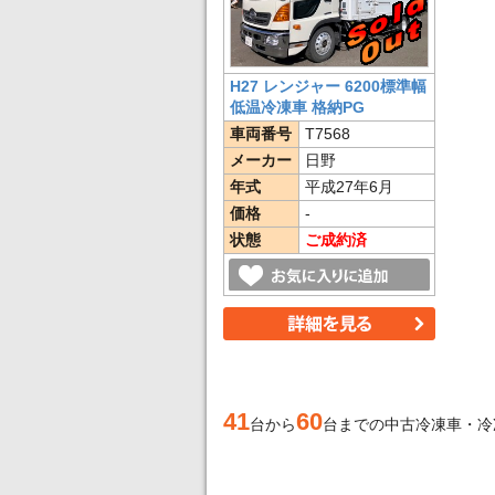
H27 レンジャー 6200標準幅
低温冷凍車 格納PG
車両番号
T7568
メーカー
日野
年式
平成27年6月
価格
-
状態
ご成約済
41
60
台から
台までの中古冷凍車・冷