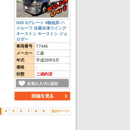
H28 Sグレート 4軸低床 ハ
イルーフ 冷蔵冷凍ウイング
キーストン キーストン ジョ
ロダー
車両番号
T7446
メーカー
三菱
年式
平成28年9月
価格
-
状態
ご成約済
4
5
6
7
8
9
次のページ