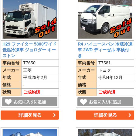
H29 ファイター 5800ワイド
R4 ハイエースバン 冷蔵冷凍
低温冷凍車 ジョロダー キー
車 2WD ディーゼル 車検付
ストン
き
車両番号
T7650
車両番号
T7581
メーカー
三菱
メーカー
トヨタ
年式
平成29年2月
年式
令和4年12月
価格
-
価格
-
状態
ご成約済
状態
ご成約済