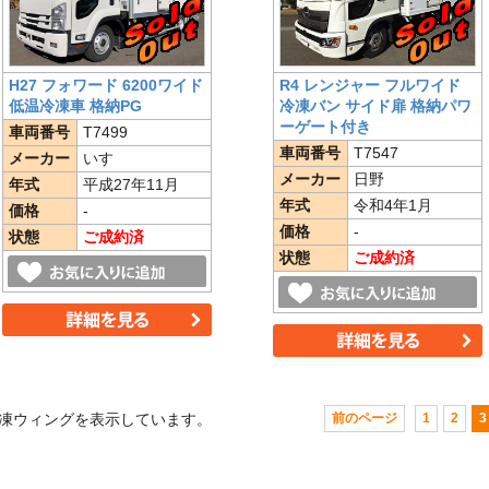
H27 フォワード 6200ワイド
R4 レンジャー フルワイド
低温冷凍車 格納PG
冷凍バン サイド扉 格納パワ
ーゲート付き
車両番号
T7499
車両番号
T7547
メーカー
いすゞ
メーカー
日野
年式
平成27年11月
年式
令和4年1月
価格
-
価格
-
状態
ご成約済
状態
ご成約済
凍ウィングを表示しています。
前のページ
1
2
3