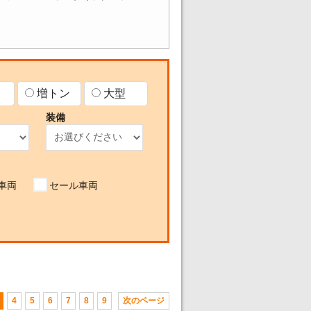
増トン
大型
装備
車両
セール車両
4
5
6
7
8
9
次のページ