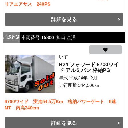
リアエアサス 240PS
詳細を見る
車両番号:
T5300
担当:
金澤
いすゞ
H24 フォワード 6700ワイ
ド アルミバン 格納PG
年式
平成24年12月
走行距離
544,500
㎞
6700ワイド 実走54.5万Km 格納パワーゲート 6速
MT 内高240cm
詳細を見る