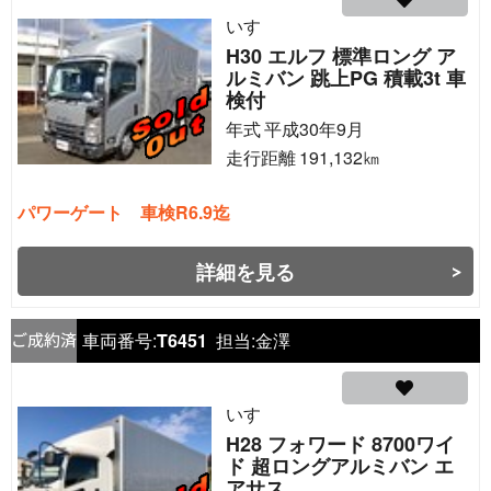
いすゞ
H30 エルフ 標準ロング ア
ルミバン 跳上PG 積載3t 車
検付
年式
平成30年9月
走行距離
191,132
㎞
パワーゲート 車検R6.9迄
詳細を見る
車両番号:
T6451
担当:
金澤
いすゞ
H28 フォワード 8700ワイ
ド 超ロングアルミバン エ
アサス