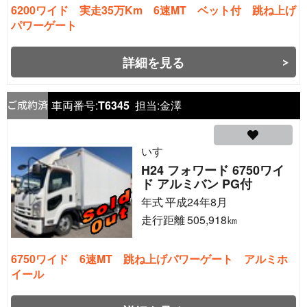
6200ワイド 実走35万Km 6速MT ベット付 跳ね上げ
パワーゲート
詳細を見る
車両番号:
T6345
担当:
金澤
いすゞ
H24 フォワード 6750ワイ
ド アルミバン PG付
年式
平成24年8月
走行距離
505,918
㎞
6750ワイド 6速MT 跳ね上げパワーゲート アルミホ
イール