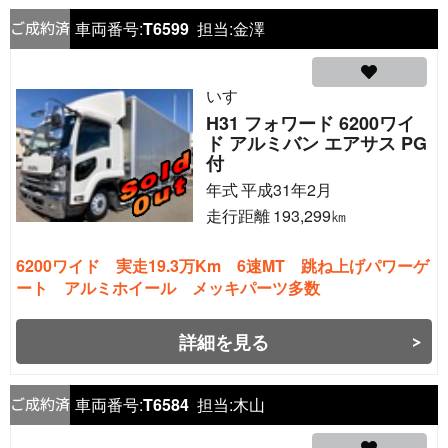
車両番号:
T6599
担当:
金澤
いすゞ
H31 フォワード 6200ワイ
ド アルミバン エアサス PG
付
年式
平成31年2月
走行距離
193,299
㎞
6200ワイド 実走19.3万Km 6速MT 跳ね上げパワーゲ
ート アルミホイール メッキパーツ多数
詳細を見る
車両番号:
T6584
担当:
木山