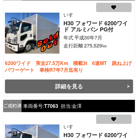
いすゞ
H30 フォワード 6200ワイ
ド アルミバン PG付
年式
平成30年7月
走行距離
275,529
㎞
6200ワイド 実走27.5万Km 積載3t 6速MT 跳ね上げ
パワーゲート 車検R7年7月迄有り
詳細を見る
車両番号:
T7063
担当:
金澤
いすゞ
H30 フォワード 6200ワイ