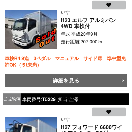
いすゞ
H23 エルフ アルミバン
4WD 車検付
年式
平成23年9月
走行距離
207,000
㎞
車検R4.9迄 3ペダル マニュアル サイド扉 準中型免
許OK（５t未満）
詳細を見る
車両番号:
T5229
担当:
金澤
いすゞ
H27 フォワード 6600ワイ