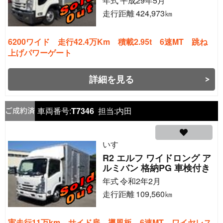
年式
平成29年5月
走行距離
424,973
㎞
6200ワイド 走行42.4万Km 積載2.95t 6速MT 跳ね
上げパワーゲート
詳細を見る
車両番号:
T7346
担当:
内田
いすゞ
R2 エルフ ワイドロング ア
ルミバン 格納PG 車検付き
年式
令和2年2月
走行距離
109,560
㎞
実走行11万km サイド扉 導風板 6速MT ワイヤレス