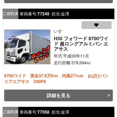
車両番号:
T7249
担当:
金澤
いすゞ
H30 フォワード 8700ワイ
ド 超ロングアルミバン エ
アサス
年式
平成30年11月
走行距離
379,594
㎞
8700ワイド 実走37.9万Km 内高271cm おばけバン
リアエアサス 240PS
詳細を見る
車両番号:
T7058
担当:
金澤