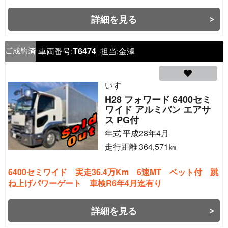
詳細を見る
車両番号:
T6474
担当:
金澤
いすゞ
H28 フォワード 6400セミ
ワイド アルミバン エアサ
ス PG付
年式
平成28年4月
走行距離
364,571
㎞
6400セミワイド 実走36.4万Km 6速MT ベット付 跳
ね上げパワーゲート 車検R6年4月迄有り
詳細を見る