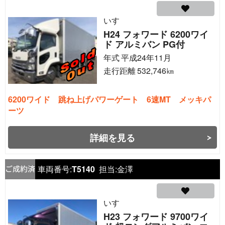
いすゞ
H24 フォワード 6200ワイ
ド アルミバン PG付
年式
平成24年11月
走行距離
532,746
㎞
6200ワイド 跳ね上げパワーゲート 6速MT メッキパ
ーツ
詳細を見る
車両番号:
T5140
担当:
金澤
いすゞ
H23 フォワード 9700ワイ