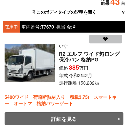
43
結果
台
このボディタイプの説明を開く
車両番号:
T7670
担当:
金澤
いすゞ
R2 エルフ ワイド超ロング
保冷バン 格納PG
385
価格
万円
年式
令和2年2月
走行距離
153,282
㎞
5400ワイド 荷箱断熱材入り 積載3.75t スマートキ
ー オートマ 格納パワーゲート
詳細を見る