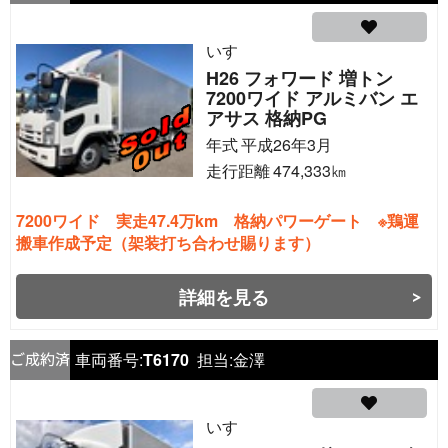
いすゞ
H26 フォワード 増トン
7200ワイド アルミバン エ
アサス 格納PG
年式
平成26年3月
走行距離
474,333
㎞
7200ワイド 実走47.4万km 格納パワーゲート ※鶏運
搬車作成予定（架装打ち合わせ賜ります）
詳細を見る
車両番号:
T6170
担当:
金澤
いすゞ