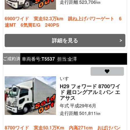
走行距離
523,706
㎞
6900ワイド 実走52.3万km 跳ね上げパワーゲート 6
速MT 6気筒E/G 240PS
詳細を見る
車両番号:
T5537
担当:
金澤
いすゞ
H29 フォワード 8700ワイ
ド 超ロングアルミバン エ
アサス
年式
平成29年6月
走行距離
501,811
㎞
8700ワイド 実走50.1万Km 内高271cm おばけバン