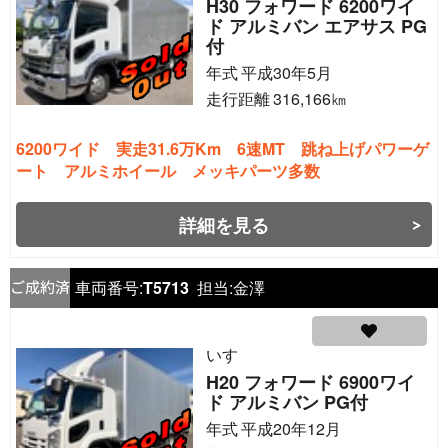
H30 フォワード 6200ワイ
ド アルミバン エアサス PG
付
年式
平成30年5月
走行距離
316,166
㎞
6200ワイド 実走31.6万Km 6速MT 跳ね上げパワーゲ
ート アルミホイール メッキパーツ多数
詳細を見る
車両番号:
T5713
担当:
金澤
いすゞ
H20 フォワード 6900ワイ
ド アルミバン PG付
年式
平成20年12月