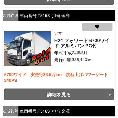
車両番号:
T5153
担当:
金澤
いすゞ
H24 フォワード 6700ワイ
ド アルミバン PG付
年式
平成24年6月
走行距離
335,440
㎞
6700ワイド 実走行33.5万km 跳ね上げパワーゲート
240PS
詳細を見る
車両番号:
T5183
担当:
金澤