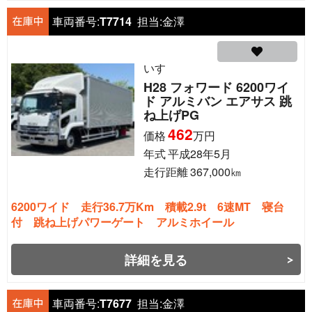
車両番号:
T7714
担当:
金澤
いすゞ
H28 フォワード 6200ワイ
ド アルミバン エアサス 跳
ね上げPG
462
価格
万円
年式
平成28年5月
走行距離
367,000
㎞
6200ワイド 走行36.7万Km 積載2.9t 6速MT 寝台
付 跳ね上げパワーゲート アルミホイール
詳細を見る
車両番号:
T7677
担当:
金澤