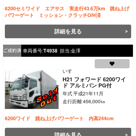
6200セミワイド エアサス 実走行43.6万km 跳ね上げ
パワーゲート ミッション・クラッチO/H済
詳細を見る
車両番号:
T4938
担当:
金澤
いすゞ
H21 フォワード 6200ワイ
ド アルミバン PG付
年式
平成21年11月
走行距離
456,000
㎞
6200ワイド 跳ね上げパワーゲート 内高244cm
詳細を見る