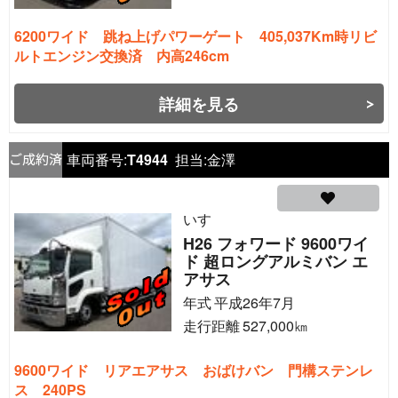
6200ワイド 跳ね上げパワーゲート 405,037Km時リビ
ルトエンジン交換済 内高246cm
詳細を見る
車両番号:
T4944
担当:
金澤
いすゞ
H26 フォワード 9600ワイ
ド 超ロングアルミバン エ
アサス
年式
平成26年7月
走行距離
527,000
㎞
9600ワイド リアエアサス おばけバン 門構ステンレ
ス 240PS