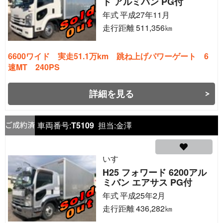
ド アルミバン PG付
年式
平成27年11月
走行距離
511,356
㎞
6600ワイド 実走51.1万km 跳ね上げパワーゲート 6
速MT 240PS
詳細を見る
車両番号:
T5109
担当:
金澤
いすゞ
H25 フォワード 6200アル
ミバン エアサス PG付
年式
平成25年2月
走行距離
436,282
㎞