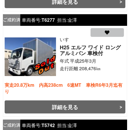
詳細を見る
車両番号:
T6277
担当:
金澤
いすゞ
H25 エルフ ワイド ロング
アルミバン 車検付
年式
平成25年3月
走行距離
208,476
㎞
実走20.8万km 内高238cm 6速MT 車検R6年3月迄有
り
詳細を見る
車両番号:
T5742
担当:
金澤