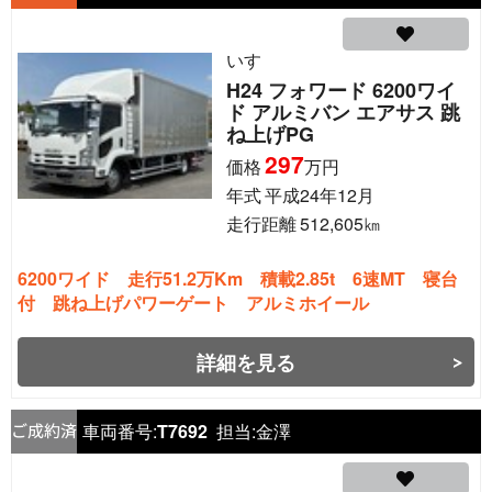
いすゞ
H24 フォワード 6200ワイ
ド アルミバン エアサス 跳
ね上げPG
297
価格
万円
年式
平成24年12月
走行距離
512,605
㎞
6200ワイド 走行51.2万Km 積載2.85t 6速MT 寝台
付 跳ね上げパワーゲート アルミホイール
詳細を見る
車両番号:
T7692
担当:
金澤