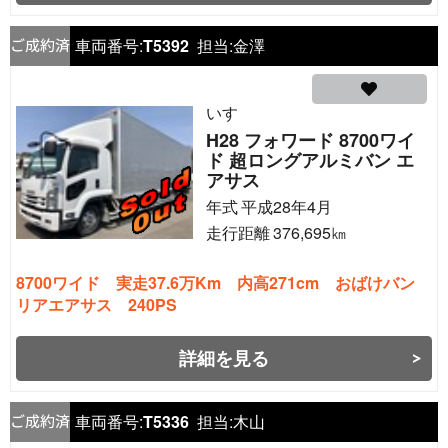
車両番号:
T5392
担当:
金澤
いすゞ
H28 フォワード 8700ワイ
ド 超ロングアルミバン エ
アサス
年式
平成28年4月
走行距離
376,695
㎞
8700ワイド 実走37.6万Km 内高271cm おばけバン
リアエアサス 240PS
詳細を見る
車両番号:
T5336
担当:
木山