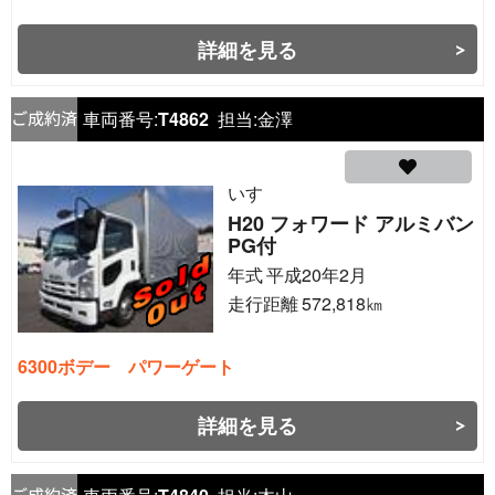
詳細を見る
車両番号:
T4862
担当:
金澤
いすゞ
H20 フォワード アルミバン
PG付
年式
平成20年2月
走行距離
572,818
㎞
6300ボデー パワーゲート
詳細を見る