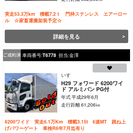
実走53.3万km 積載7.2ｔ 門枠ステンレス エアーロー
ル ☆家畜運搬架装予定☆
詳細を見る
車両番号:
T6778
担当:
金澤
いすゞ
H29 フォワード 6200ワイ
ド アルミバン PG付
年式
平成29年6月
走行距離
61,206
㎞
6200ワイド 実走6.1万Km 積載3.15t 6速MT 跳ね上
げパワーゲート 車検R6年7月迄有り