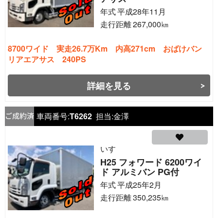
年式
平成28年11月
走行距離
267,000
㎞
8700ワイド 実走26.7万Km 内高271cm おばけバン
リアエアサス 240PS
詳細を見る
車両番号:
T6262
担当:
金澤
いすゞ
H25 フォワード 6200ワイ
ド アルミバン PG付
年式
平成25年2月
走行距離
350,235
㎞