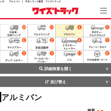
いすゞ アルミバン | 中古トラック販売 ワイズトラック
25
10
4
3
6
2
4
3
3
3
11
6
詳細検索を開く
並び替え
アルミバン
検索