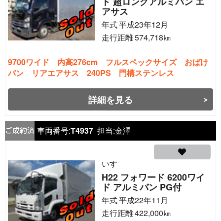
ド 超ロングアルミバン エ
アサス
年式
平成23年12月
走行距離
574,718
㎞
9700ワイド 内高276cm フルスペックサイズ おばけ
バン リアエアサス 240PS 門構ステンレス
詳細を見る
車両番号:
T4937
担当:
金澤
いすゞ
H22 フォワード 6200ワイ
ド アルミバン PG付
年式
平成22年11月
走行距離
422,000
㎞