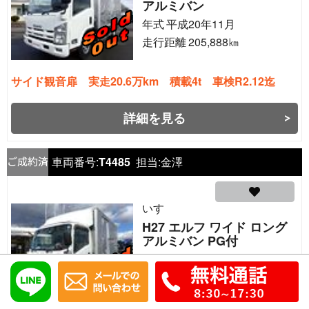
アルミバン
年式
平成20年11月
走行距離
205,888
㎞
サイド観音扉 実走20.6万km 積載4t 車検R2.12迄
詳細を見る
車両番号:
T4485
担当:
金澤
いすゞ
H27 エルフ ワイド ロング
アルミバン PG付
年式
平成27年1月
走行距離
152,823
㎞