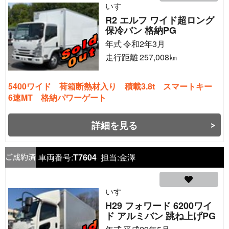
いすゞ
R2 エルフ ワイド超ロング
保冷バン 格納PG
年式
令和2年3月
走行距離
257,008
㎞
5400ワイド 荷箱断熱材入り 積載3.8t スマートキー
6速MT 格納パワーゲート
詳細を見る
車両番号:
T7604
担当:
金澤
いすゞ
H29 フォワード 6200ワイ
ド アルミバン 跳ね上げPG