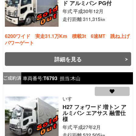
ド アルミバン PG付
年式
平成30年12月
走行距離
311,315
㎞
6200ワイド 実走31.1万Km 積載3t 6速MT 跳ね上げ
パワーゲート
詳細を見る
車両番号:
T6793
担当:
木山
いすゞ
H27 フォワード 増トン ア
ルミバン エアサス 融雪仕
様
年式
平成27年2月
走行距離
532,505
㎞