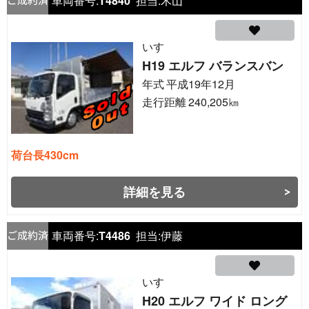
車両番号:
T4840
担当:
木山
いすゞ
H19 エルフ バランスバン
年式
平成19年12月
走行距離
240,205
㎞
荷台長430cm
詳細を見る
車両番号:
T4486
担当:
伊藤
いすゞ
H20 エルフ ワイド ロング