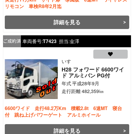
リモコン 車検R8年2月迄
詳細を見る
車両番号:
T7423
担当:
金澤
いすゞ
H28 フォワード 6600ワイ
ド アルミバン PG付
年式
平成28年9月
走行距離
482,359
㎞
6600ワイド 走行48.2万Km 積載2.8t 6速MT 寝台
付 跳ね上げパワーゲート アルミホイール
詳細を見る