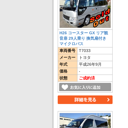
H26 コースター GX リア観
音扉 29人乗り 換気扇付き
マイクロバス
車両番号
T7033
メーカー
トヨタ
年式
平成26年9月
価格
-
状態
ご成約済