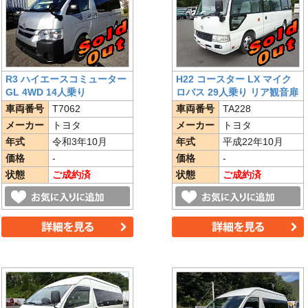
R3 ハイエースコミューター
H22 コースター LX マイク
GL 4WD 14人乗り
ロバス 29人乗り リア観音扉
車両番号
T7062
車両番号
TA228
メーカー
トヨタ
メーカー
トヨタ
年式
令和3年10月
年式
平成22年10月
価格
-
価格
-
状態
ご成約済
状態
ご成約済