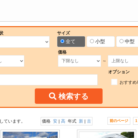
状
サイズ
全て
小型
中型
価格
～
オプション
おすすめ
検索する
しています。
価格
安
|
高
年式
新
|
古
前のページ
1