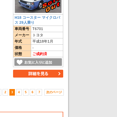
H18 コースター マイクロバ
ス 29人乗り
車両番号
T6701
メーカー
トヨタ
年式
平成18年1月
価格
-
状態
ご成約済
2
3
4
5
6
7
次のページ