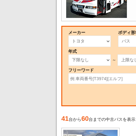
メーカー
ボディ形
年式
～
フリーワード
41
60
台から
台までの中古バスを表示