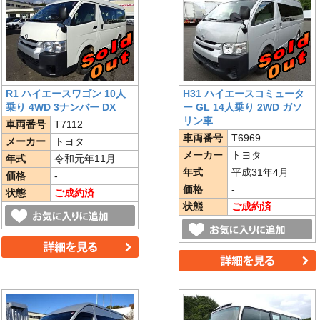
R1 ハイエースワゴン 10人
H31 ハイエースコミュータ
乗り 4WD 3ナンバー DX
ー GL 14人乗り 2WD ガソ
リン車
車両番号
T7112
車両番号
T6969
メーカー
トヨタ
メーカー
トヨタ
年式
令和元年11月
年式
平成31年4月
価格
-
価格
-
状態
ご成約済
状態
ご成約済