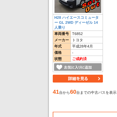
H28 ハイエースコミュータ
ー GL 2WD ディーゼル 14
人乗り
車両番号
T6852
メーカー
トヨタ
年式
平成28年4月
価格
-
状態
ご成約済
41
60
台から
台までの中古バスを表示