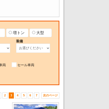
増トン
大型
装備
車両
セール車両
2
3
4
5
6
7
次のページ